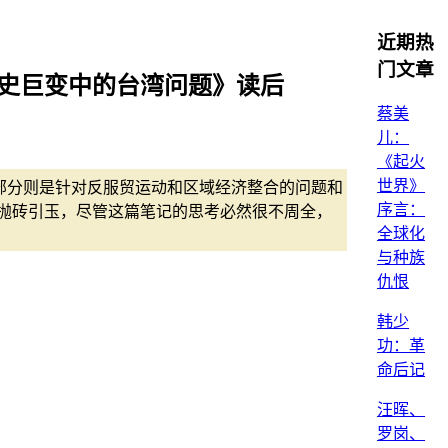
近期热
门文章
历史巨变中的台湾问题》读后
蔡美
儿：
《起火
世界》
部分则是针对反服贸运动和区域经济整合的问题和
序言：
抛砖引玉，尽管这篇笔记的思考必然很不周全，
全球化
与种族
仇恨
韩少
功：革
命后记
汪晖、
罗岗、