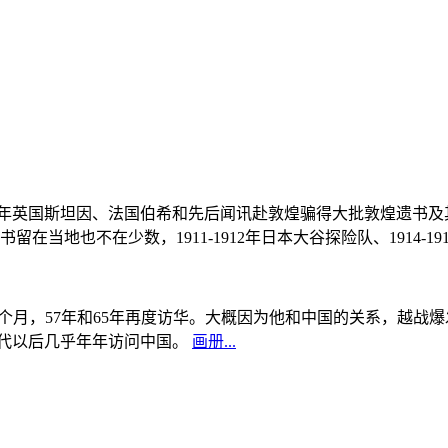
, 1908年英国斯坦因、法国伯希和先后闻讯赴敦煌骗得大批敦煌遗
当地也不在少数，1911-1912年日本大谷探险队、1914-1
中国5个月，57年和65年再度访华。大概因为他和中国的关系，越
0年代以后几乎年年访问中国。
画册...