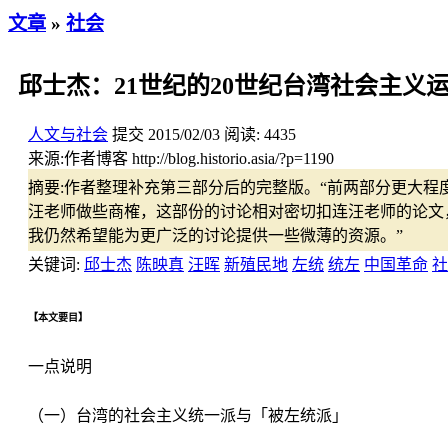
文章
»
社会
邱士杰：21世纪的20世纪台湾社会主
人文与社会
提交
2015/02/03
阅读:
4435
来源:
作者博客 http://blog.historio.asia/?p=1190
摘要:
作者整理补充第三部分后的完整版。“前两部分更大程
汪老师做些商榷，这部份的讨论相对密切扣连汪老师的论文
我仍然希望能为更广泛的讨论提供一些微薄的资源。”
关键词:
邱士杰
陈映真
汪晖
新殖民地
左统
统左
中国革命
社
【本文要目】
一点说明
（一）台湾的社会主义统一派与「被左统派」