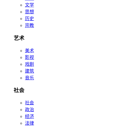
文学
思想
历史
宗教
艺术
美术
影视
戏剧
建筑
音乐
社会
社会
政治
经济
法律