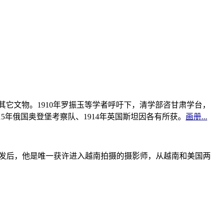
书及其它文物。1910年罗振玉等学者呼吁下，清学部咨甘肃学台，
915年俄国奥登堡考察队、1914年英国斯坦因各有所获。
画册...
战爆发后，他是唯一获许进入越南拍摄的摄影师，从越南和美国两