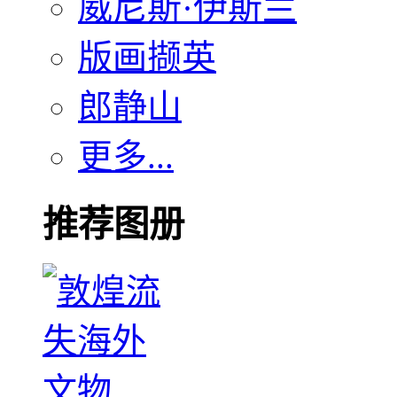
威尼斯·伊斯兰
版画撷英
郎静山
更多...
推荐图册