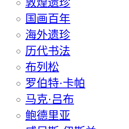
敦煌遗珍
国画百年
海外遗珍
历代书法
布列松
罗伯特·卡帕
马克·吕布
鲍德里亚