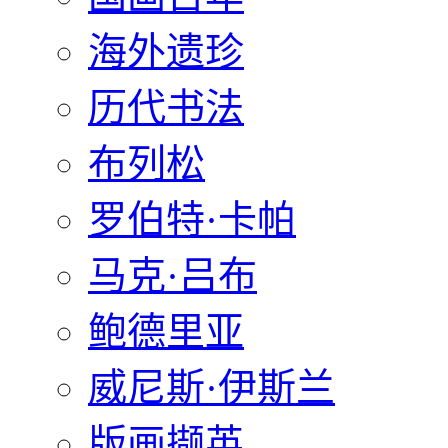
海外遗珍
历代书法
布列松
罗伯特·卡帕
马克·吕布
鲍德里亚
威尼斯·伊斯兰
版画撷英