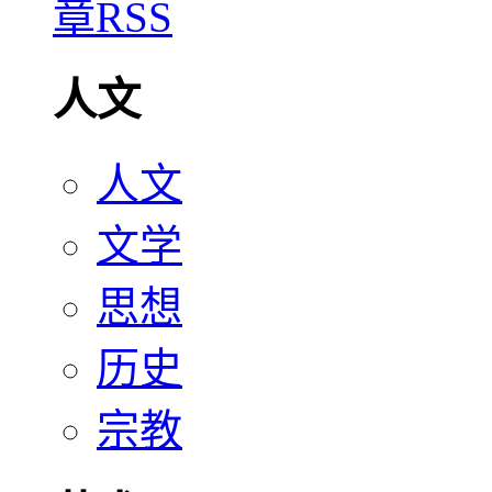
人文
人文
文学
思想
历史
宗教