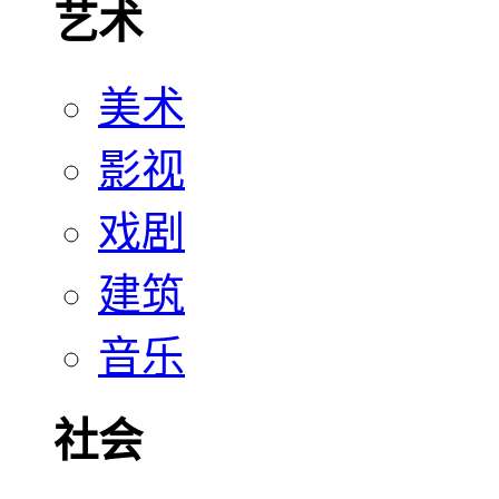
艺术
美术
影视
戏剧
建筑
音乐
社会