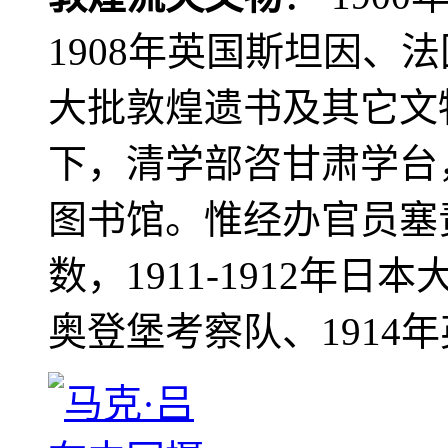
1908年英国斯坦因、
大批敦煌遗书及其它文物
下，清学部咨甘肃学台
图书馆。惟经办官员塞
数，1911-1912年日本
奥登堡考察队、1914