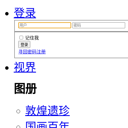
登录
记住我
寻回密码
注册
视界
图册
敦煌遗珍
国画百年