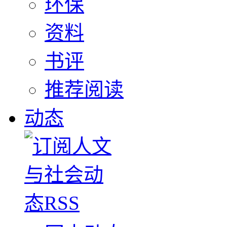
环保
资料
书评
推荐阅读
动态