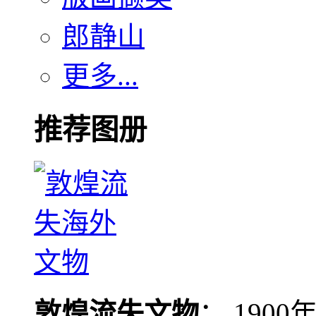
郎静山
更多...
推荐图册
敦煌流失文物
： 190