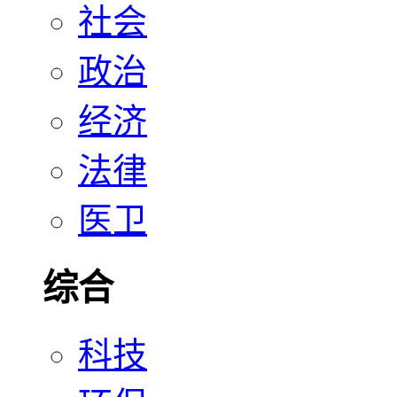
社会
政治
经济
法律
医卫
综合
科技