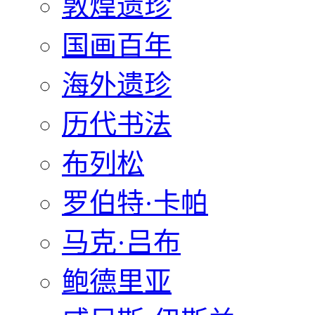
敦煌遗珍
国画百年
海外遗珍
历代书法
布列松
罗伯特·卡帕
马克·吕布
鲍德里亚