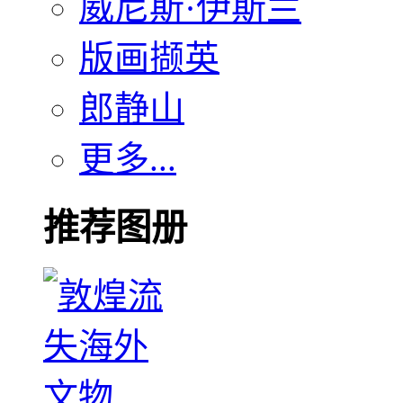
威尼斯·伊斯兰
版画撷英
郎静山
更多...
推荐图册