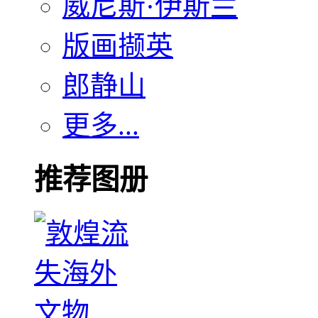
威尼斯·伊斯兰
版画撷英
郎静山
更多...
推荐图册