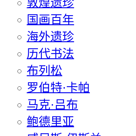
敦煌遗珍
国画百年
海外遗珍
历代书法
布列松
罗伯特·卡帕
马克·吕布
鲍德里亚