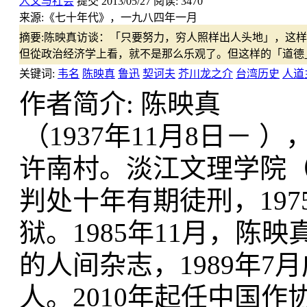
人文与社会
提交
2013/05/27
阅读:
3470
来源:
《七十年代》，一九八四年一月
摘要:
陈映真访谈：「只要努力，穷人照样出人头地」，这样
但從政治经济学上看，就不是那么乐观了。但这样的「道德
关键词:
韦名
陈映真
鲁迅
契诃夫
芥川龙之介
台湾历史
人道
作者简介: 陈映真
（1937年11月8日－
许南村。淡江文理学院（
判处十年有期徒刑，19
狱。1985年11月，
的人间杂志，1989年
人。2010年起任中国