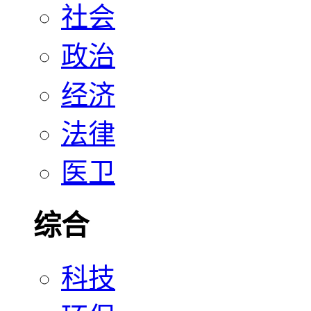
社会
政治
经济
法律
医卫
综合
科技