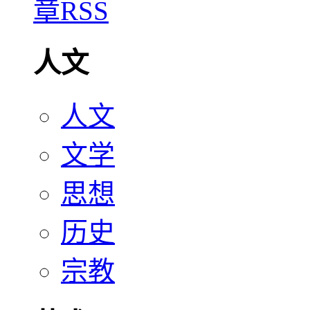
人文
人文
文学
思想
历史
宗教