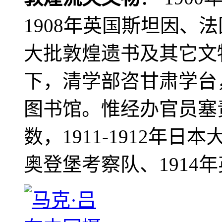
1908年英国斯坦因、
大批敦煌遗书及其它文物
下，清学部咨甘肃学台
图书馆。惟经办官员塞
数，1911-1912年日本
奥登堡考察队、1914