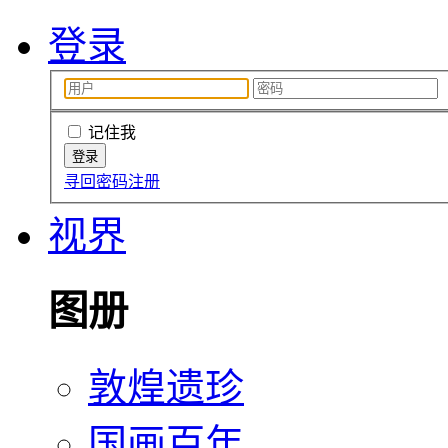
登录
记住我
寻回密码
注册
视界
图册
敦煌遗珍
国画百年