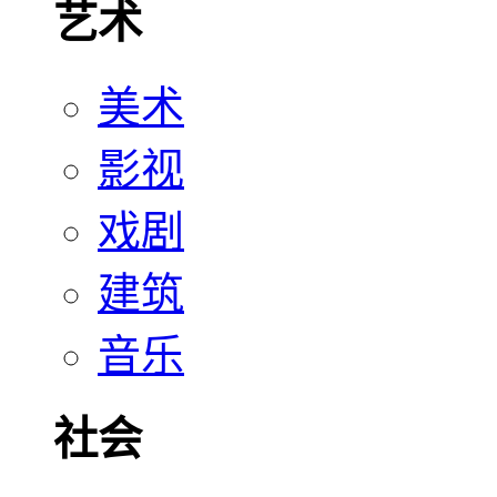
艺术
美术
影视
戏剧
建筑
音乐
社会