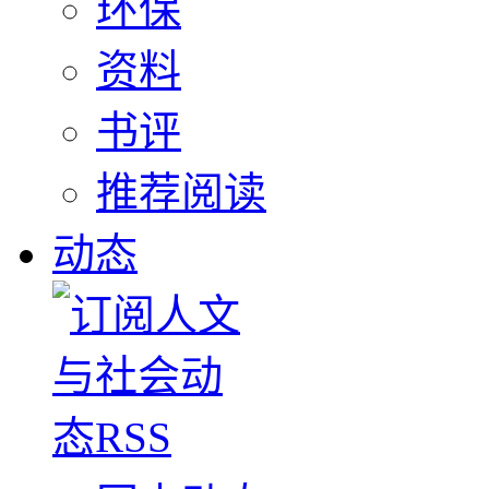
环保
资料
书评
推荐阅读
动态