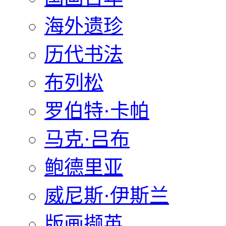
海外遗珍
历代书法
布列松
罗伯特·卡帕
马克·吕布
鲍德里亚
威尼斯·伊斯兰
版画撷英