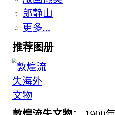
郎静山
更多...
推荐图册
敦煌流失文物
： 190