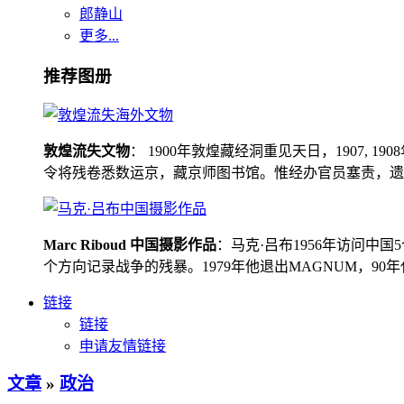
郎静山
更多...
推荐图册
敦煌流失文物
： 1900年敦煌藏经洞重见天日，1907
令将残卷悉数运京，藏京师图书馆。惟经办官员塞责，遗书留在
Marc Riboud 中国摄影作品
：马克·吕布1956年访问
个方向记录战争的残暴。1979年他退出MAGNUM，9
链接
链接
申请友情链接
文章
»
政治