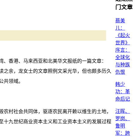
门文章
蔡美
儿：
《起火
世界》
序言：
全球化
湾、香港、马来西亚和北美华文报纸的一篇文章：
与种族
读之余，龙女士的文章照例文采光华，但也颇多历久
仇恨
公共领域。
韩少
功：革
命后记
汪晖、
毁农村社会共同体，驱逐农民离开赖以维生的土地，
罗岗、
至十九世纪商业资本主义和工业资本主义的发展过程
鲁明
军：跨