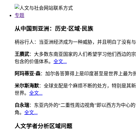
专题
从中国到亚洲：历史·区域·民族
柄谷行人：当亚洲经济成为一种威胁，并且明白了没有与
王赓武
：大多数东南亚国家的人们希望学习他们西边的宗
包含的价值体系。
全文...
阿玛蒂亚·森
：加尔各答算得上是印度甚至是世界上最为
米尔斯海默
：全球支配是个麻烦不断的处方，特别是其新
世界。
全文...
白永瑞
：东亚内外的“二重性周边视角”即以西方为中心
角。
全文...
人文学者分析区域问题