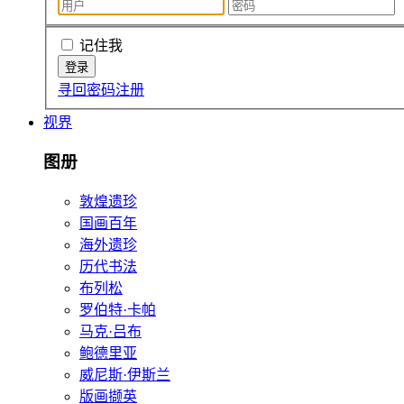
记住我
寻回密码
注册
视界
图册
敦煌遗珍
国画百年
海外遗珍
历代书法
布列松
罗伯特·卡帕
马克·吕布
鲍德里亚
威尼斯·伊斯兰
版画撷英