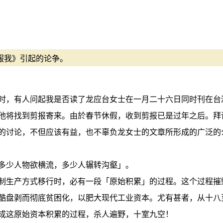
说服我》引起的论争。
时，有人问起我是否读了龙应台女士在一月二十六日同时刊在台
他将找到剪报寄来。由於春节休假，收到剪报已是过年之后。拜
的讨论，不但应该有益，也不辜负龙女士的文章所形成的广泛的
多少人物欲横流，多少人辗转沟壑」。
制生产方式移行时，必有一段「原始积累」的过程。这个过程摧
酷盘剥而彻底贫困化，以肥大现代工业资本。尤有甚者，从十八
成这原始资本积累的过程，杀人遍野，十室九空！