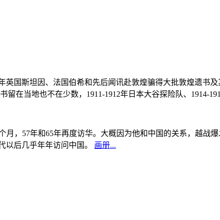
, 1908年英国斯坦因、法国伯希和先后闻讯赴敦煌骗得大批敦煌遗
当地也不在少数，1911-1912年日本大谷探险队、1914-1
中国5个月，57年和65年再度访华。大概因为他和中国的关系，越
0年代以后几乎年年访问中国。
画册...