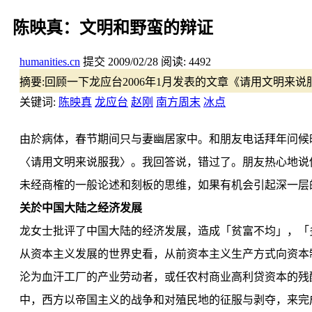
陈映真：文明和野蛮的辩证
humanities.cn
提交
2009/02/28
阅读:
4492
摘要:
回顾一下龙应台2006年1月发表的文章《请用文明来
关键词:
陈映真
龙应台
赵刚
南方周末
冰点
由於病体，春节期间只与妻幽居家中。和朋友电话拜年问候
〈请用文明来说服我〉。我回答说，错过了。朋友热心地说
未经商榷的一般论述和刻板的思维，如果有机会引起深一层
关於中国大陆之经济发展
龙女士批评了中国大陆的经济发展，造成「贫富不均」，「
从资本主义发展的世界史看，从前资本主义生产方式向资本
沦为血汗工厂的产业劳动者，或任农村商业高利贷资本的残
中，西方以帝国主义的战争和对殖民地的征服与剥夺，来完