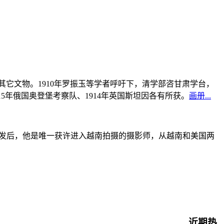
书及其它文物。1910年罗振玉等学者呼吁下，清学部咨甘肃学台，
915年俄国奥登堡考察队、1914年英国斯坦因各有所获。
画册...
战爆发后，他是唯一获许进入越南拍摄的摄影师，从越南和美国两
近期热