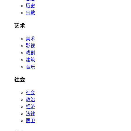
历史
宗教
艺术
美术
影视
戏剧
建筑
音乐
社会
社会
政治
经济
法律
医卫