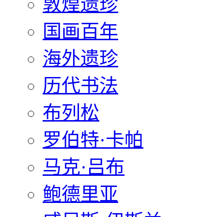
敦煌遗珍
国画百年
海外遗珍
历代书法
布列松
罗伯特·卡帕
马克·吕布
鲍德里亚