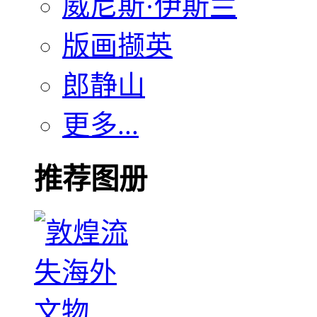
威尼斯·伊斯兰
版画撷英
郎静山
更多...
推荐图册