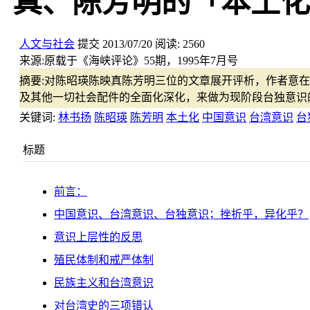
真、陈芳明的「本土化
人文与社会
提交
2013/07/20
阅读:
2560
来源:
原载于《海峡评论》55期，1995年7月号
摘要:
对陈昭瑛陈映真陈芳明三位的文章展开评析，作者意在
及其他一切社会配件的全面化深化，来做为现阶段台独意识
关键词:
林书扬
陈昭瑛
陈芳明
本土化
中国意识
台湾意识
台
标题
前言：
中国意识、台湾意识、台独意识；挫折乎，异化乎？
意识上层性的反思
殖民体制和戒严体制
民族主义和台湾意识
对台湾史的三项错认