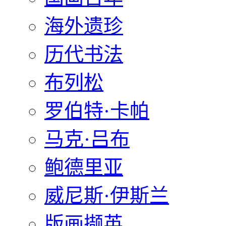
海外遗珍
历代书法
布列松
罗伯特·卡帕
马克·吕布
鲍德里亚
威尼斯·伊斯兰
版画撷英