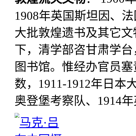
1908年英国斯坦因、
大批敦煌遗书及其它文物
下，清学部咨甘肃学台
图书馆。惟经办官员塞
数，1911-1912年日本
奥登堡考察队、1914