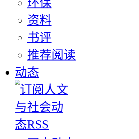
环保
资料
书评
推荐阅读
动态