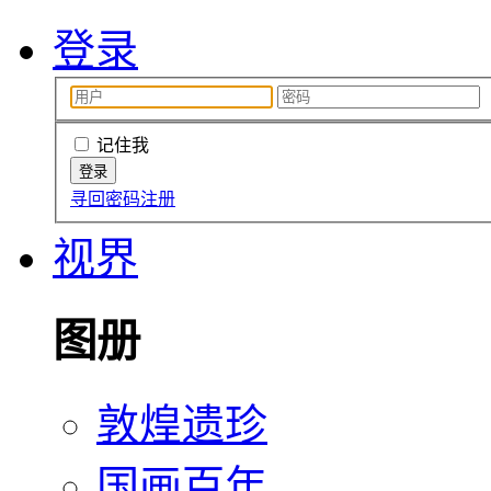
登录
记住我
寻回密码
注册
视界
图册
敦煌遗珍
国画百年