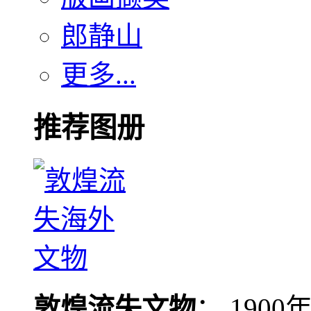
郎静山
更多...
推荐图册
敦煌流失文物
： 190