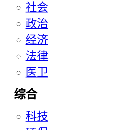
社会
政治
经济
法律
医卫
综合
科技