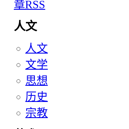
人文
人文
文学
思想
历史
宗教