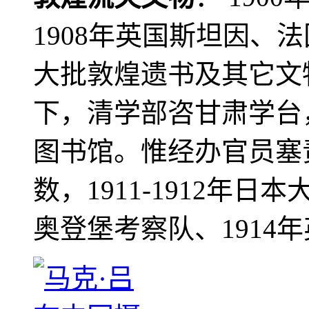
1908年英国斯坦因、
大批敦煌遗书及其它文物
下，清学部咨甘肃学台
图书馆。惟经办官员塞
数，1911-1912年日本
奥登堡考察队、1914