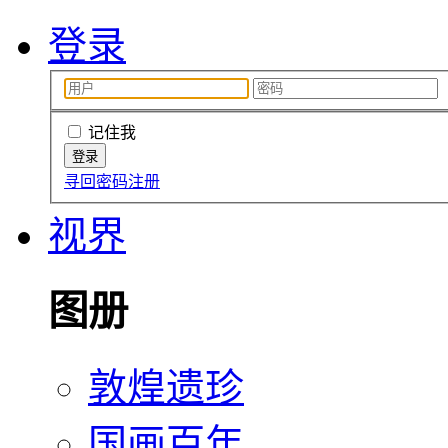
登录
记住我
寻回密码
注册
视界
图册
敦煌遗珍
国画百年