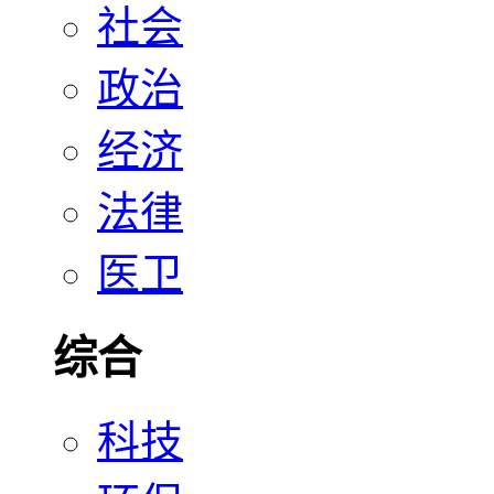
社会
政治
经济
法律
医卫
综合
科技