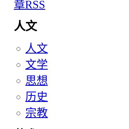
人文
人文
文学
思想
历史
宗教