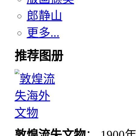
郎静山
更多...
推荐图册
敦煌流失文物
： 190