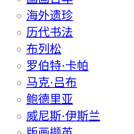
海外遗珍
历代书法
布列松
罗伯特·卡帕
马克·吕布
鲍德里亚
威尼斯·伊斯兰
版画撷英