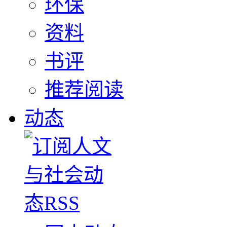
环保
资料
书评
推荐阅读
动态