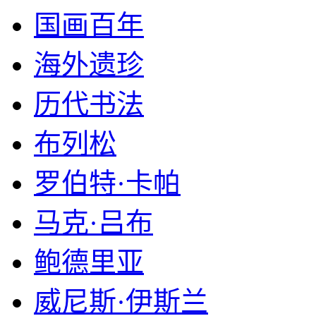
国画百年
海外遗珍
历代书法
布列松
罗伯特·卡帕
马克·吕布
鲍德里亚
威尼斯·伊斯兰