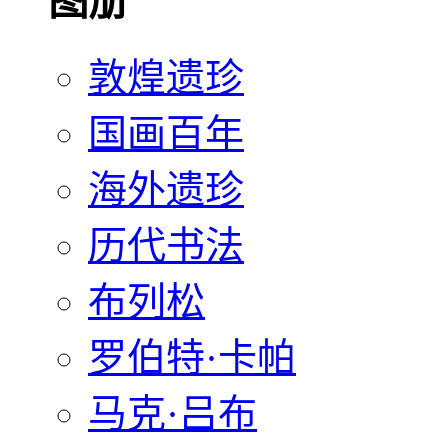
图册
敦煌遗珍
国画百年
海外遗珍
历代书法
布列松
罗伯特·卡帕
马克·吕布