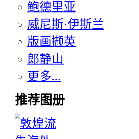
鲍德里亚
威尼斯·伊斯兰
版画撷英
郎静山
更多...
推荐图册