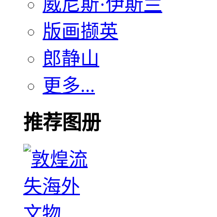
威尼斯·伊斯兰
版画撷英
郎静山
更多...
推荐图册