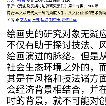
人文与社会
提交
2009/03/22
阅读:
2126
来源:
《元史及民族与边疆研究集刊》第十九辑，2007年
摘要:
本文从元代大一统的角度入手，从文化融通和艺术赞助
关键词:
文人画
王蒙
倪瓒
刘中玉
元代绘画
绘画史的研究对象无疑
不仅有助于探讨技法、
绘画演进的脉络。但是
社会生态环境之外的，
其是在风格和技法诸方
会经济背景相结合，并
时的背景，就不可能对