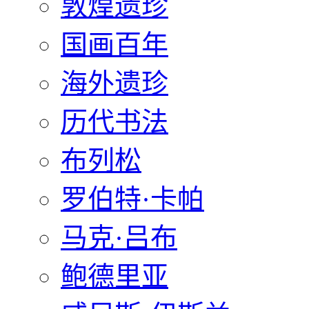
敦煌遗珍
国画百年
海外遗珍
历代书法
布列松
罗伯特·卡帕
马克·吕布
鲍德里亚