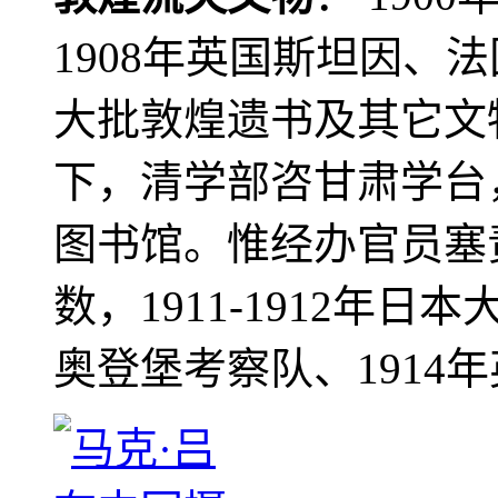
1908年英国斯坦因、
大批敦煌遗书及其它文物
下，清学部咨甘肃学台
图书馆。惟经办官员塞
数，1911-1912年日本
奥登堡考察队、1914