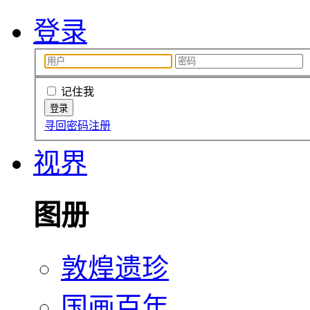
登录
记住我
寻回密码
注册
视界
图册
敦煌遗珍
国画百年