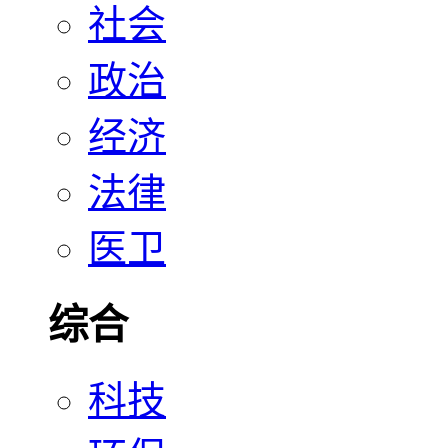
社会
政治
经济
法律
医卫
综合
科技