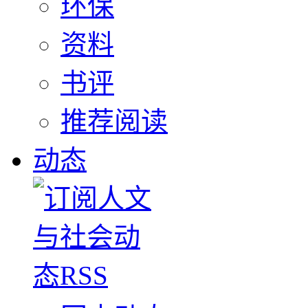
环保
资料
书评
推荐阅读
动态