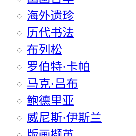
海外遗珍
历代书法
布列松
罗伯特·卡帕
马克·吕布
鲍德里亚
威尼斯·伊斯兰
版画撷英