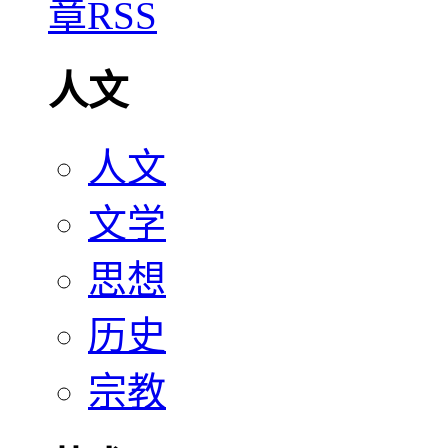
人文
人文
文学
思想
历史
宗教