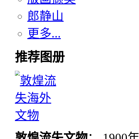
郎静山
更多...
推荐图册
敦煌流失文物
： 190