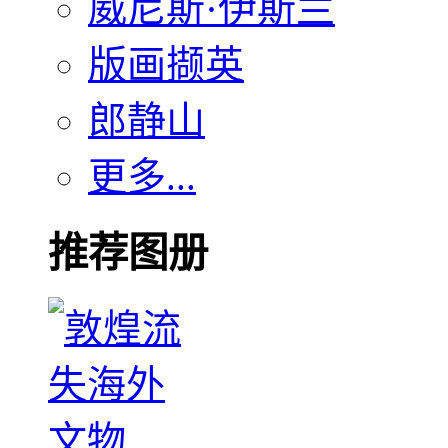
威尼斯·伊斯兰
版画撷英
郎静山
更多...
推荐图册