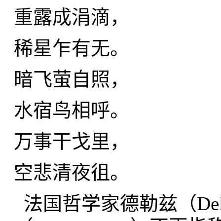
重露成涓滴，
稀星乍有无。
暗飞萤自照，
水宿鸟相呼。
万事干戈里，
空悲清夜徂。
法国哲学家德勒兹（Del