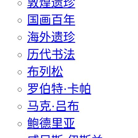
敦煌遗珍
国画百年
海外遗珍
历代书法
布列松
罗伯特·卡帕
马克·吕布
鲍德里亚