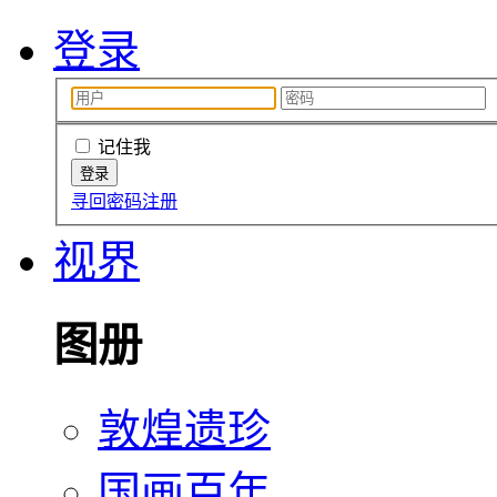
登录
记住我
寻回密码
注册
视界
图册
敦煌遗珍
国画百年