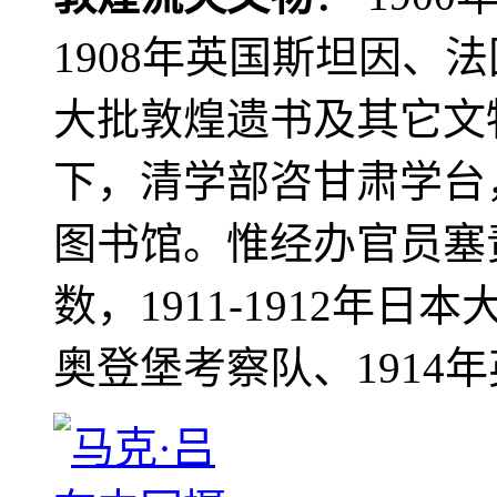
1908年英国斯坦因、
大批敦煌遗书及其它文物
下，清学部咨甘肃学台
图书馆。惟经办官员塞
数，1911-1912年日本
奥登堡考察队、1914