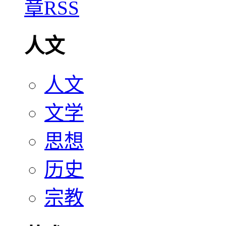
人文
人文
文学
思想
历史
宗教