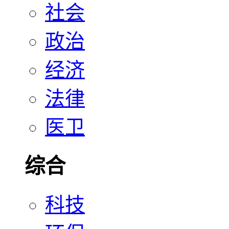
社会
政治
经济
法律
医卫
综合
科技