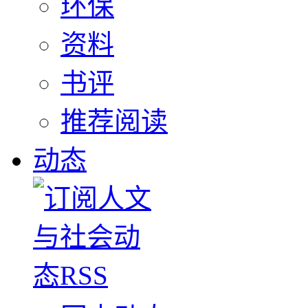
环保
资料
书评
推荐阅读
动态