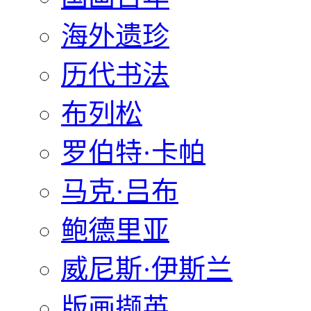
海外遗珍
历代书法
布列松
罗伯特·卡帕
马克·吕布
鲍德里亚
威尼斯·伊斯兰
版画撷英