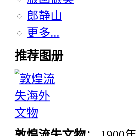
郎静山
更多...
推荐图册
敦煌流失文物
： 190