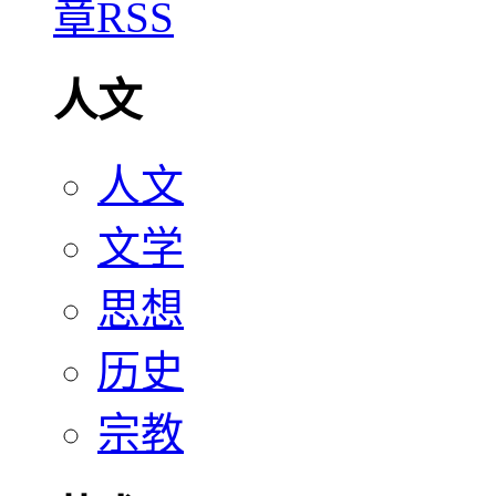
人文
人文
文学
思想
历史
宗教