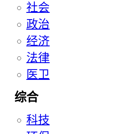
社会
政治
经济
法律
医卫
综合
科技