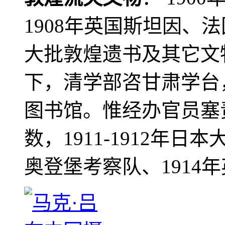
1908年英国斯坦因、
大批敦煌遗书及其它文物
下，清学部咨甘肃学台
图书馆。惟经办官员塞
数，1911-1912年日本
奥登堡考察队、1914