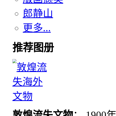
郎静山
更多...
推荐图册
敦煌流失文物
： 190