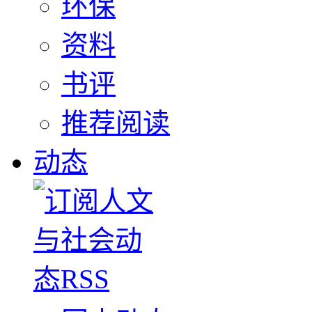
环保
资料
书评
推荐阅读
动态