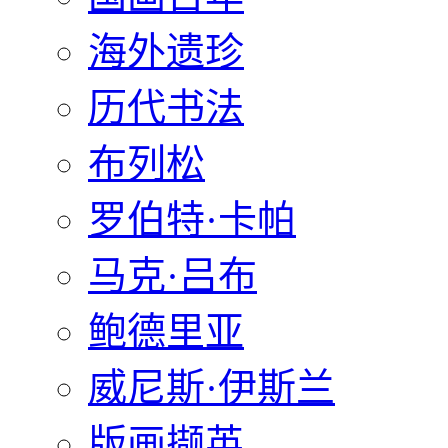
海外遗珍
历代书法
布列松
罗伯特·卡帕
马克·吕布
鲍德里亚
威尼斯·伊斯兰
版画撷英