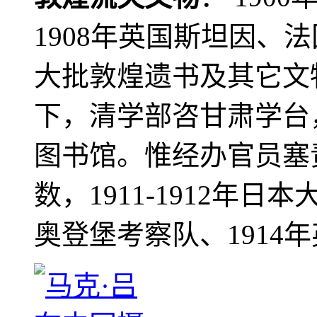
1908年英国斯坦因、
大批敦煌遗书及其它文物
下，清学部咨甘肃学台
图书馆。惟经办官员塞
数，1911-1912年日本
奥登堡考察队、1914