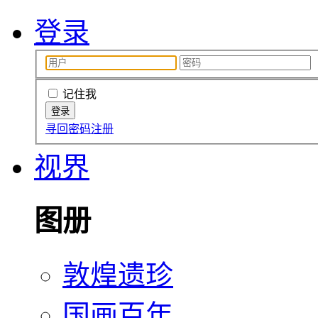
登录
记住我
寻回密码
注册
视界
图册
敦煌遗珍
国画百年