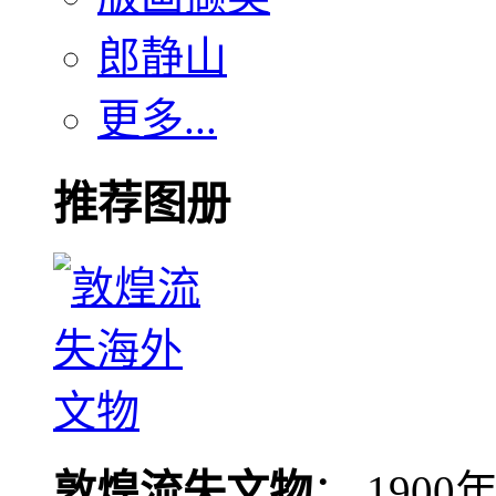
郎静山
更多...
推荐图册
敦煌流失文物
： 190