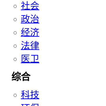
社会
政治
经济
法律
医卫
综合
科技