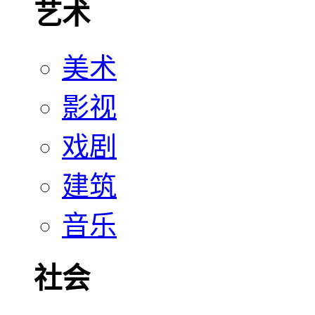
艺术
美术
影视
戏剧
建筑
音乐
社会