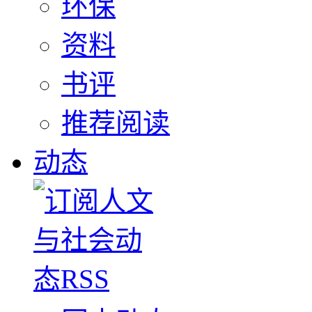
环保
资料
书评
推荐阅读
动态