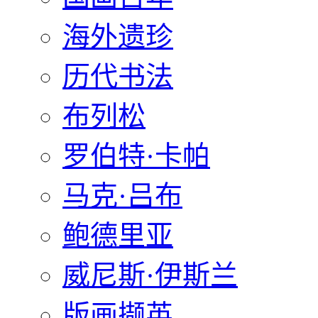
海外遗珍
历代书法
布列松
罗伯特·卡帕
马克·吕布
鲍德里亚
威尼斯·伊斯兰
版画撷英