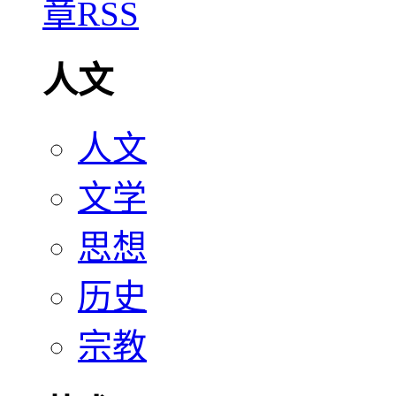
人文
人文
文学
思想
历史
宗教