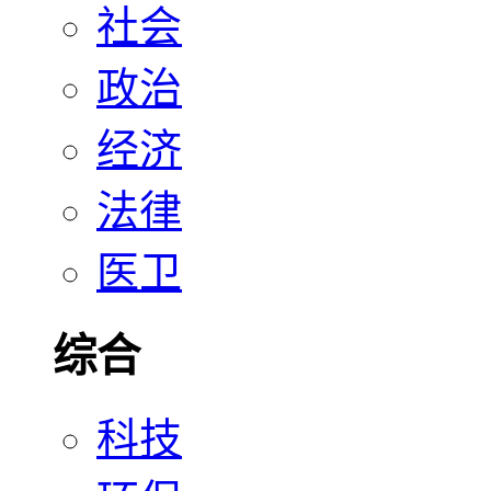
社会
政治
经济
法律
医卫
综合
科技