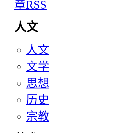
人文
人文
文学
思想
历史
宗教