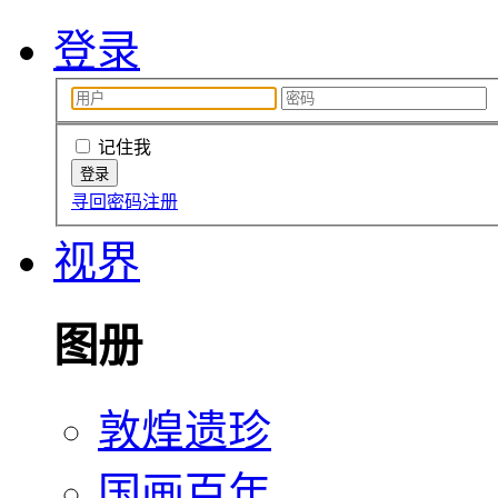
登录
记住我
寻回密码
注册
视界
图册
敦煌遗珍
国画百年