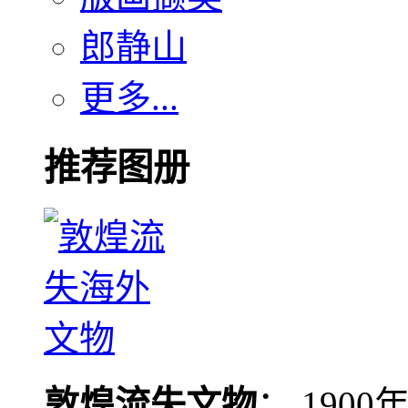
郎静山
更多...
推荐图册
敦煌流失文物
： 190