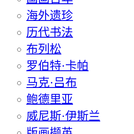
海外遗珍
历代书法
布列松
罗伯特·卡帕
马克·吕布
鲍德里亚
威尼斯·伊斯兰
版画撷英