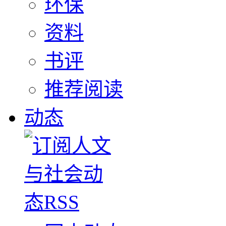
环保
资料
书评
推荐阅读
动态