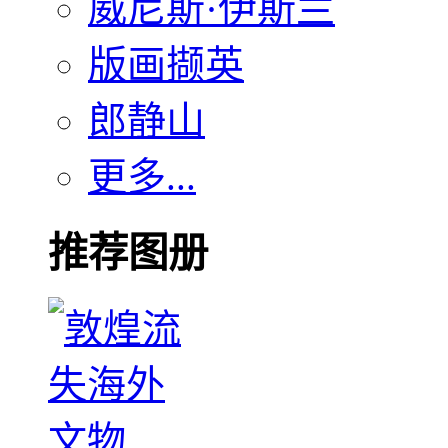
威尼斯·伊斯兰
版画撷英
郎静山
更多...
推荐图册