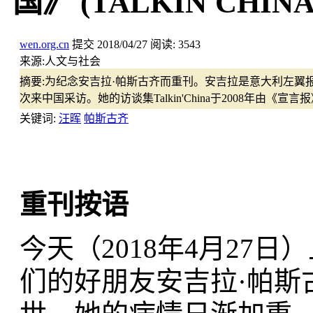
国》 (TALKIN'CHIN
wen.org.cn
提交
2018/04/27
阅读:
3543
来源:
人文与社会
摘要:
为纪念安吉拉·帕斯古齐而重刊。安吉拉是意大利左翼
次来中国采访。她的访谈集Talkin'China于2008年由《宣言报》出
关键词:
汪晖
帕斯古齐
重刊按语
今天（2018年4月27
们的好朋友安吉拉·帕斯古齐(A