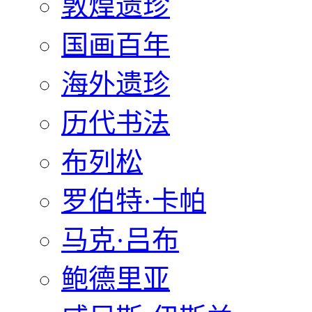
敦煌遗珍
国画百年
海外遗珍
历代书法
布列松
罗伯特·卡帕
马克·吕布
鲍德里亚