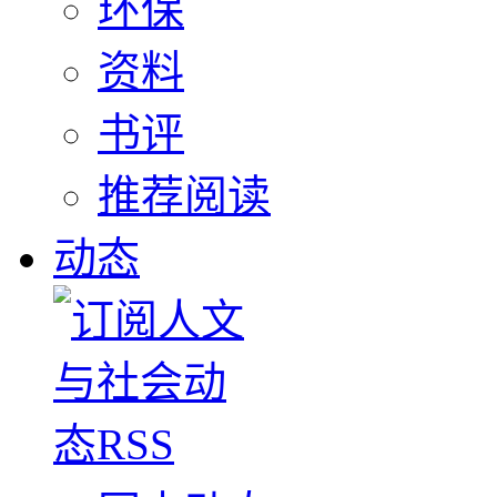
环保
资料
书评
推荐阅读
动态