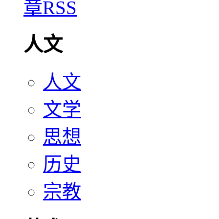
人文
人文
文学
思想
历史
宗教