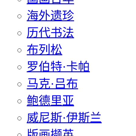
海外遗珍
历代书法
布列松
罗伯特·卡帕
马克·吕布
鲍德里亚
威尼斯·伊斯兰
版画撷英