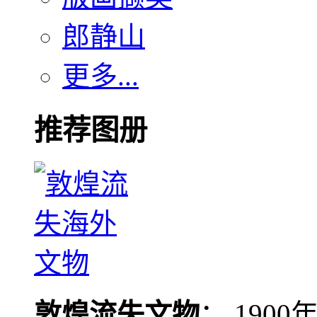
郎静山
更多...
推荐图册
敦煌流失文物
： 190