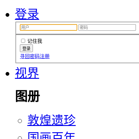
登录
记住我
寻回密码
注册
视界
图册
敦煌遗珍
国画百年