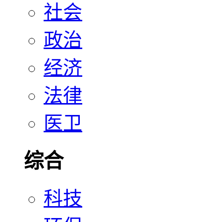
社会
政治
经济
法律
医卫
综合
科技