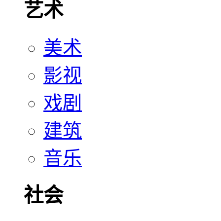
艺术
美术
影视
戏剧
建筑
音乐
社会