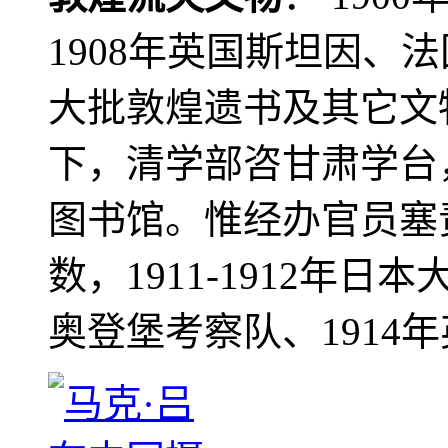
1908年英国斯坦因、
大批敦煌遗书及其它文物
下，清学部咨甘肃学台
图书馆。惟经办官员塞
数，1911-1912年日本
奥登堡考察队、1914