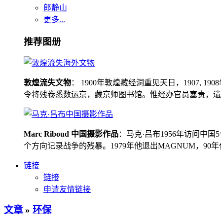
郎静山
更多...
推荐图册
敦煌流失文物
： 1900年敦煌藏经洞重见天日，1907
令将残卷悉数运京，藏京师图书馆。惟经办官员塞责，遗书留在
Marc Riboud 中国摄影作品
：马克·吕布1956年访问
个方向记录战争的残暴。1979年他退出MAGNUM，9
链接
链接
申请友情链接
文章
»
环保