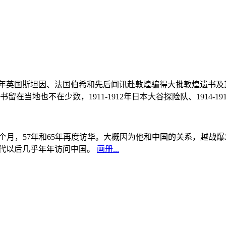
, 1908年英国斯坦因、法国伯希和先后闻讯赴敦煌骗得大批敦煌遗
当地也不在少数，1911-1912年日本大谷探险队、1914-1
中国5个月，57年和65年再度访华。大概因为他和中国的关系，越
0年代以后几乎年年访问中国。
画册...