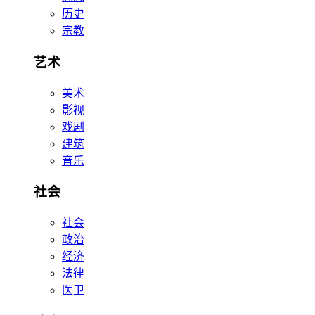
历史
宗教
艺术
美术
影视
戏剧
建筑
音乐
社会
社会
政治
经济
法律
医卫