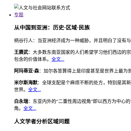
专题
从中国到亚洲：历史·区域·民族
柄谷行人：当亚洲经济成为一种威胁，并且明白了没有与
王赓武
：大多数东南亚国家的人们希望学习他们西边的宗
包含的价值体系。
全文...
阿玛蒂亚·森
：加尔各答算得上是印度甚至是世界上最为
米尔斯海默
：全球支配是个麻烦不断的处方，特别是其新
世界。
全文...
白永瑞
：东亚内外的“二重性周边视角”即以西方为中心
角。
全文...
人文学者分析区域问题