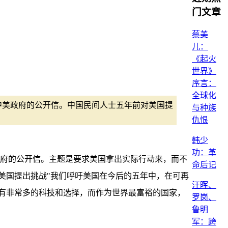
门文章
蔡美
儿：
《起火
世界》
序言：
全球化
对中美政府的公开信。中国民间人士五年前对美国提
与种族
仇恨
韩少
功：革
美政府的公开信。主题是要求美国拿出实际行动来，而不
命后记
美国提出挑战"我们呼吁美国在今后的五年中，在可再
汪晖、
有非常多的科技和选择，而作为世界最富裕的国家，
罗岗、
鲁明
军：跨