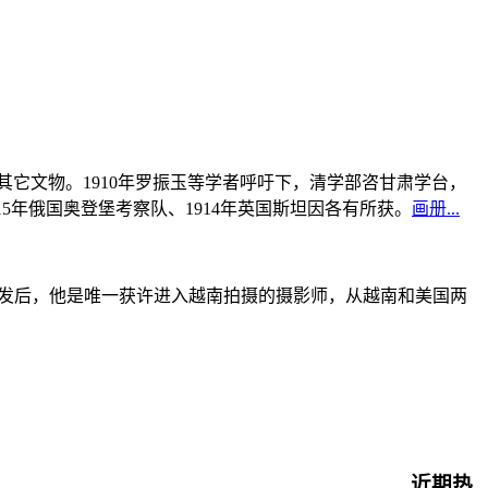
书及其它文物。1910年罗振玉等学者呼吁下，清学部咨甘肃学台，
915年俄国奥登堡考察队、1914年英国斯坦因各有所获。
画册...
战爆发后，他是唯一获许进入越南拍摄的摄影师，从越南和美国两
近期热