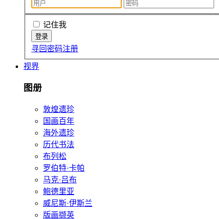
记住我
寻回密码
注册
视界
图册
敦煌遗珍
国画百年
海外遗珍
历代书法
布列松
罗伯特·卡帕
马克·吕布
鲍德里亚
威尼斯·伊斯兰
版画撷英