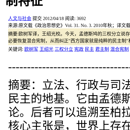
制特征
人文与社会
提交
2012/04/18
阅读:
3692
来源:
原文载《政治思想史》Vol. 31. No. 3. 2010年秋；
摘要:
欧树军译，王绍光校。今天，孟德斯鸠的三权分立说存
必要恢复混合宪制，从而纠正"西方国家就是纯粹的民主制"
关键词:
欧树军
王绍光
三权分立
宪政
民主
君主制
混合宪制
--------------------------------
摘要：立法、行政与司
民主的地基。它由孟德
论。后者可以追溯至柏
核心主张是，世界上存