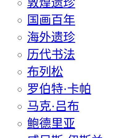
敦煌遗珍
国画百年
海外遗珍
历代书法
布列松
罗伯特·卡帕
马克·吕布
鲍德里亚