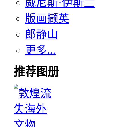
威尼斯·伊斯兰
版画撷英
郎静山
更多...
推荐图册