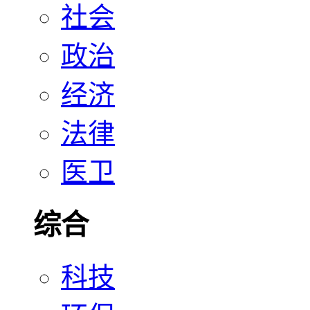
社会
政治
经济
法律
医卫
综合
科技