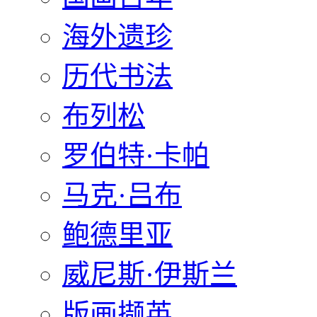
海外遗珍
历代书法
布列松
罗伯特·卡帕
马克·吕布
鲍德里亚
威尼斯·伊斯兰
版画撷英