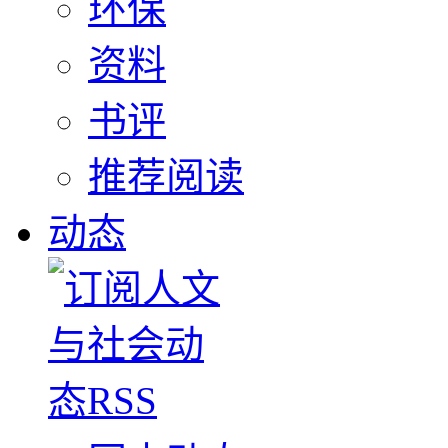
环保
资料
书评
推荐阅读
动态