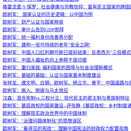
格雷戈里·S·保罗：社会健康与宗教信仰：富有民主国家的跨国
欧树军： 国家认证的历史逻辑：以中国为例
欧树军：财产认证与国家税收
欧树军：拿什么告别GDP崇拜
欧树军：统一福利身份改善再分配
欧树军：建构一张可持续的老年"安全之网"
欧树军：中国人口红利期可能已提前结束：反思西方"三低模式
欧树军：中国人福祉的向上参照不是印度
欧树军：重归家庭: 福利国家的困境与社会治理新模式
欧树军：基础的基础：认证与国家基本制度建设
张祥龙、唐文明、白钢、欧树军、杨立华、黄平：中国道路与
欧树军：嵌入、脱嵌与马太效应
汉森：混合宪制vs.三权分立：现代民主的君主制与贵族制特征
欧树军：基层政权的国家建设--评张静《基层政权：乡村制度
欧树军：理解现实政治世界中的中国体制
欧树军："治理问题体制化"的思想误区
欧树军："看得见的宪政"：理解中国宪法的财政权力配置视角