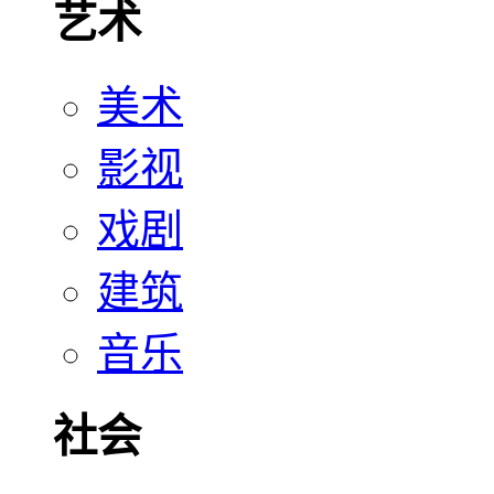
艺术
美术
影视
戏剧
建筑
音乐
社会