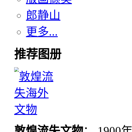
郎静山
更多...
推荐图册
敦煌流失文物
： 190