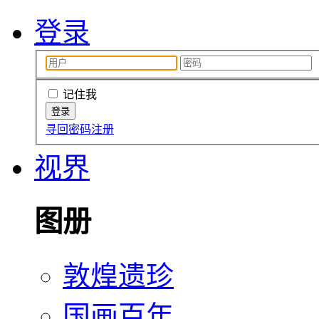
登录
记住我
寻回密码
注册
视界
图册
敦煌遗珍
国画百年