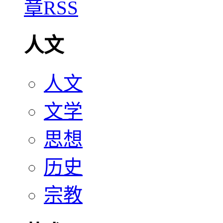
人文
人文
文学
思想
历史
宗教