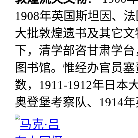
1908年英国斯坦因、
大批敦煌遗书及其它文物
下，清学部咨甘肃学台
图书馆。惟经办官员塞
数，1911-1912年日本
奥登堡考察队、1914