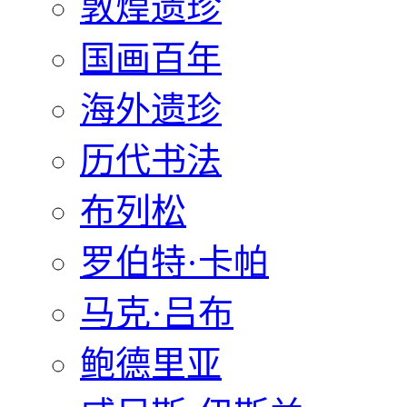
敦煌遗珍
国画百年
海外遗珍
历代书法
布列松
罗伯特·卡帕
马克·吕布
鲍德里亚