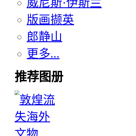
威尼斯·伊斯兰
版画撷英
郎静山
更多...
推荐图册