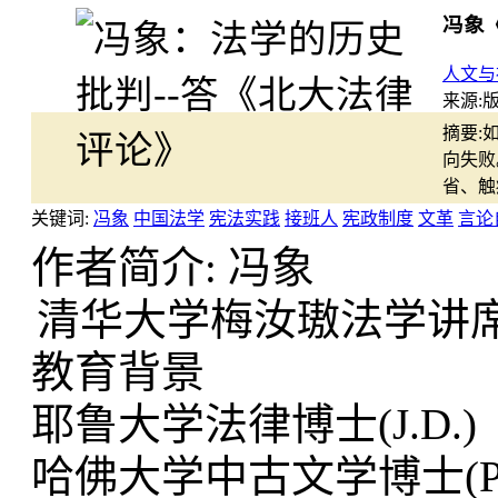
冯象《
人文与
来源:
版
摘要:
向失败
省、触
关键词:
冯象
中国法学
宪法实践
接班人
宪政制度
文革
言论
作者简介: 冯象
清华大学梅汝璈法学讲
教育背景
耶鲁大学法律博士(J.D.)
哈佛大学中古文学博士(Ph.