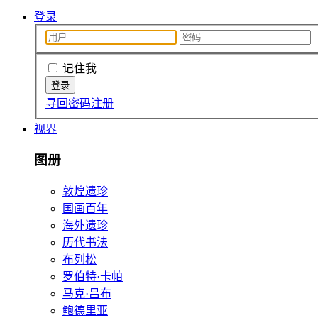
登录
记住我
寻回密码
注册
视界
图册
敦煌遗珍
国画百年
海外遗珍
历代书法
布列松
罗伯特·卡帕
马克·吕布
鲍德里亚