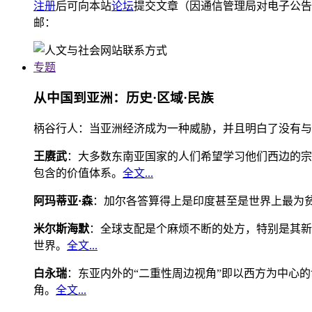
注册
后可向本站
论坛
提交文章（因通信管理局对电子公告
邮：
专题
从中国到亚洲：历史·区域·民族
柄谷行人：当亚洲经济成为一种威胁，并且明白了没有与
王赓武
：大多数东南亚国家的人们希望学习他们西边的宗
包含的价值体系。
全文...
阿玛蒂亚·森
：加尔各答算得上是印度甚至是世界上最为
米尔斯海默
：全球支配是个麻烦不断的处方，特别是其新
世界。
全文...
白永瑞
：东亚内外的“二重性周边视角”即以西方为中心
角。
全文...