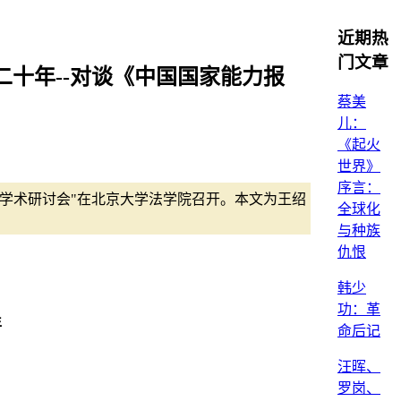
近期热
门文章
二十年--对谈《中国国家能力报
蔡美
儿：
《起火
世界》
序言：
》学术研讨会"在北京大学法学院召开。本文为王绍
全球化
与种族
仇恨
韩少
功：革
年
命后记
汪晖、
罗岗、