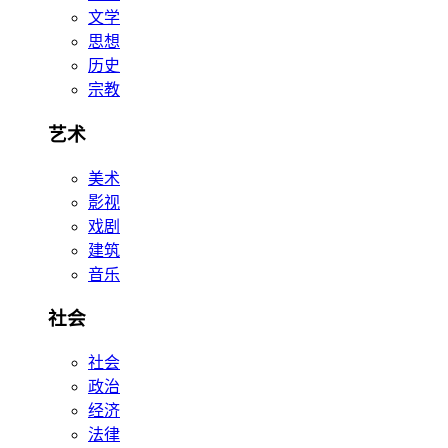
文学
思想
历史
宗教
艺术
美术
影视
戏剧
建筑
音乐
社会
社会
政治
经济
法律