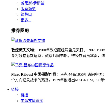
威尼斯·伊斯兰
版画撷英
郎静山
更多...
推荐图册
敦煌流失文物
： 1900年敦煌藏经洞重见天日，1907
令将残卷悉数运京，藏京师图书馆。惟经办官员塞责，遗书留在
Marc Riboud 中国摄影作品
：马克·吕布1956年访问
个方向记录战争的残暴。1979年他退出MAGNUM，9
链接
链接
申请友情链接