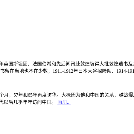
, 1908年英国斯坦因、法国伯希和先后闻讯赴敦煌骗得大批敦煌遗
当地也不在少数，1911-1912年日本大谷探险队、1914-1
中国5个月，57年和65年再度访华。大概因为他和中国的关系，越
0年代以后几乎年年访问中国。
画册...