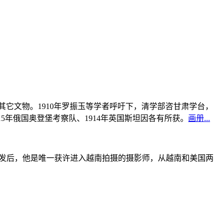
书及其它文物。1910年罗振玉等学者呼吁下，清学部咨甘肃学台，
915年俄国奥登堡考察队、1914年英国斯坦因各有所获。
画册...
战爆发后，他是唯一获许进入越南拍摄的摄影师，从越南和美国两