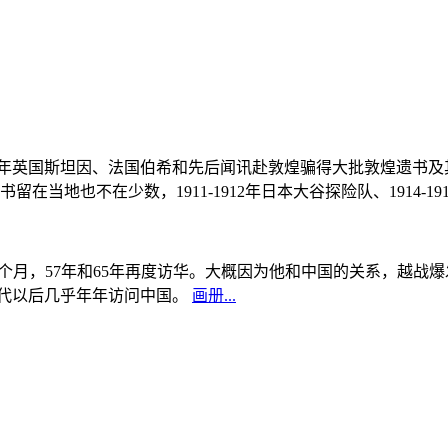
, 1908年英国斯坦因、法国伯希和先后闻讯赴敦煌骗得大批敦煌遗
当地也不在少数，1911-1912年日本大谷探险队、1914-1
中国5个月，57年和65年再度访华。大概因为他和中国的关系，越
0年代以后几乎年年访问中国。
画册...