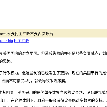
ot a vetocracy 要民主专政不要否决政治
tatorship
民主专政
今美国国内的对立局面。但造成失败的并不是那些负责减赤计划
的思路。
政权力。但这些制衡已经发生了变异。现在的美国奉行的是"否决政治
，因而不可接受--时，就会导致政治瘫痪。
题尤其明显。英国采用的是简单多数票当选的议会制，没有联邦或
谢读者子瑜儿指出】。在这种体制下，政府一般会获得议会绝对多数票的