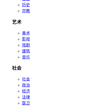
历史
宗教
艺术
美术
影视
戏剧
建筑
音乐
社会
社会
政治
经济
法律
医卫