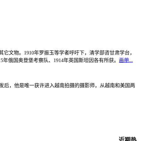
书及其它文物。1910年罗振玉等学者呼吁下，清学部咨甘肃学台，
915年俄国奥登堡考察队、1914年英国斯坦因各有所获。
画册...
战爆发后，他是唯一获许进入越南拍摄的摄影师，从越南和美国两
近期热