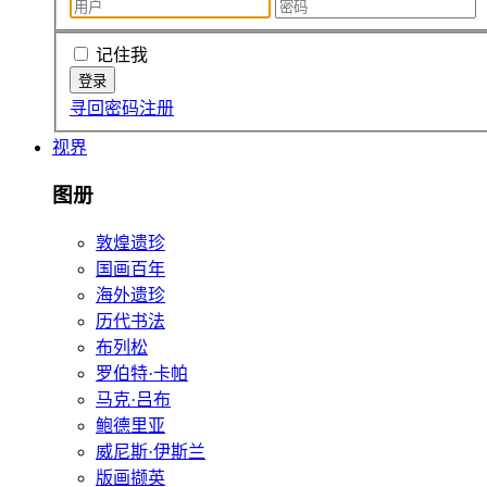
记住我
寻回密码
注册
视界
图册
敦煌遗珍
国画百年
海外遗珍
历代书法
布列松
罗伯特·卡帕
马克·吕布
鲍德里亚
威尼斯·伊斯兰
版画撷英