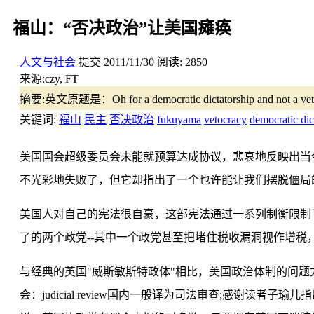
福山：“否决政治”让美国瘫痪
人文与社会
提交
2011/11/30
阅读:
2850
来源:
czy, FT
摘要:
英文原题是：Oh for a democratic dictatorship and n
关键词:
福山
民主
否决政治
fukuyama
vetocracy
democratic dic
美国国会超级委员会未能就预算达成协议，悲哀地反映出当
不光彩地失败了，但它却指出了一个也许能让我们摆脱僵局
美国人对自己的宪法很自豪，这部宪法通过一系列制衡限制了行
了的两个政党--其中一个政党甚至把堵住税收漏洞视作增税
与经典的英国"威斯敏斯特政体"相比，美国政治体制的问
会：judicial review国内一般译为司法审查;感