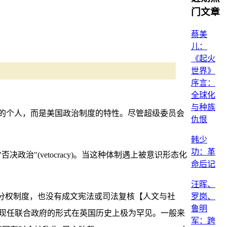
门文章
蔡美
儿：
《起火
世界》
序言：
全球化
与种族
的个人，而是美国政治制度的特性。尽管超级委员会
仇恨
韩少
功：革
"(vetocracy)。当这种体制遇上被意识形态化
命后记
汪晖、
罗岗、
分权制度，也没有成文宪法或司法复核【人文与社
鲁明
支持。现任联合政府的形式在英国历史上极为罕见。一般来
军：跨