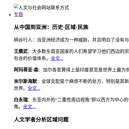
专题
从中国到亚洲：历史·区域·民族
柄谷行人：当亚洲经济成为一种威胁，并且明白了没有与
王赓武
：大多数东南亚国家的人们希望学习他们西边的宗
包含的价值体系。
全文...
阿玛蒂亚·森
：加尔各答算得上是印度甚至是世界上最为
米尔斯海默
：全球支配是个麻烦不断的处方，特别是其新
世界。
全文...
白永瑞
：东亚内外的“二重性周边视角”即以西方为中心
角。
全文...
人文学者分析区域问题