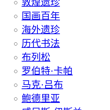
敦煌遗珍
国画百年
海外遗珍
历代书法
布列松
罗伯特·卡帕
马克·吕布
鲍德里亚