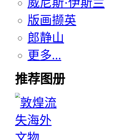
威尼斯·伊斯兰
版画撷英
郎静山
更多...
推荐图册