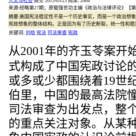
人文与社会
提交
2013/05/23
阅读:
2004
来源:
经略第27期；原载强世功主编《政治与法律评论》【第
摘要:
美国宪法稳定性不是一个历史事实，而是一个政治想象
宪政想象的整体结构。正是因为有了历史断裂，统一性和稳
关键词:
刘晗
宪法
司法审查
宪政
从2001年的齐玉苓案
式构成了中国宪政讨论
或多或少都围绕着19世
伯里，中国的最高法院
司法审查为出发点，整
的重点关注对象。从某