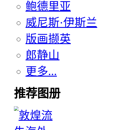
鲍德里亚
威尼斯·伊斯兰
版画撷英
郎静山
更多...
推荐图册