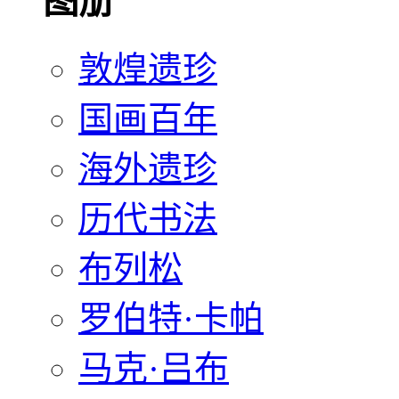
图册
敦煌遗珍
国画百年
海外遗珍
历代书法
布列松
罗伯特·卡帕
马克·吕布