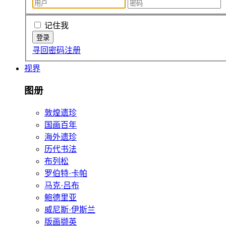
记住我
寻回密码
注册
视界
图册
敦煌遗珍
国画百年
海外遗珍
历代书法
布列松
罗伯特·卡帕
马克·吕布
鲍德里亚
威尼斯·伊斯兰
版画撷英