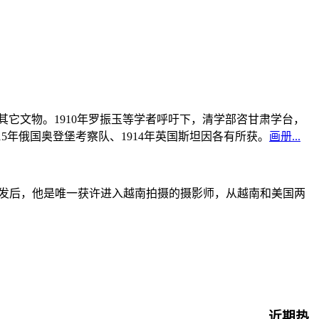
书及其它文物。1910年罗振玉等学者呼吁下，清学部咨甘肃学台，
915年俄国奥登堡考察队、1914年英国斯坦因各有所获。
画册...
战爆发后，他是唯一获许进入越南拍摄的摄影师，从越南和美国两
近期热