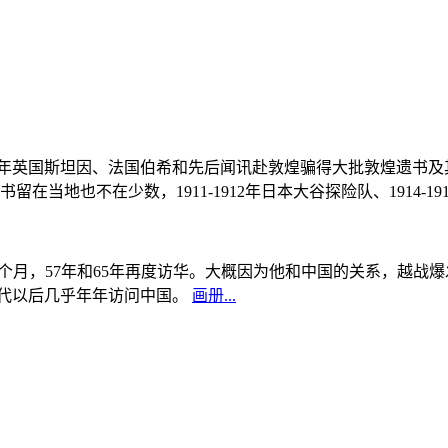
, 1908年英国斯坦因、法国伯希和先后闻讯赴敦煌骗得大批敦煌遗
当地也不在少数，1911-1912年日本大谷探险队、1914-1
中国5个月，57年和65年再度访华。大概因为他和中国的关系，越
0年代以后几乎年年访问中国。
画册...