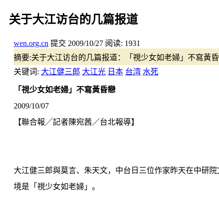
关于大江访台的几篇报道
wen.org.cn
提交
2009/10/27
阅读:
1931
摘要:
关于大江访台的几篇报道：「視少女如老婦」不寫黃昏
关键词:
大江健三郎
大江光
日本
台湾
水死
「視少女如老婦」不寫黃昏戀
2009/10/07
【聯合報╱記者陳宛茜／台北報導】
大江健三郎與莫言、朱天文，中台日三位作家昨天在中研院
境是「視少女如老婦」。