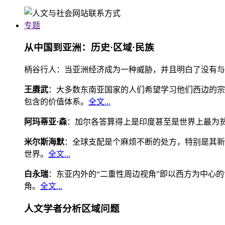
专题
从中国到亚洲：历史·区域·民族
柄谷行人：当亚洲经济成为一种威胁，并且明白了没有与
王赓武
：大多数东南亚国家的人们希望学习他们西边的宗
包含的价值体系。
全文...
阿玛蒂亚·森
：加尔各答算得上是印度甚至是世界上最为
米尔斯海默
：全球支配是个麻烦不断的处方，特别是其新
世界。
全文...
白永瑞
：东亚内外的“二重性周边视角”即以西方为中心
角。
全文...
人文学者分析区域问题