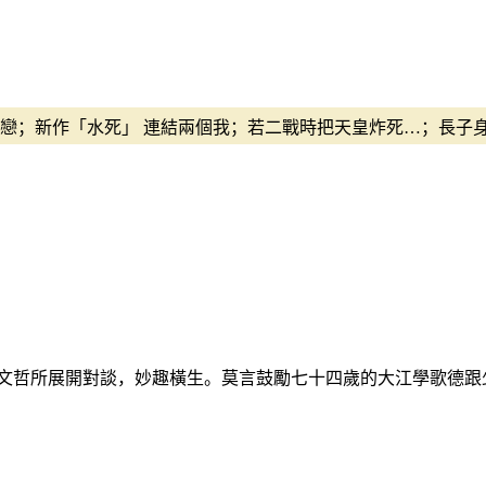
戀；新作「水死」 連結兩個我；若二戰時把天皇炸死…；長子身
文哲所展開對談，妙趣橫生。莫言鼓勵七十四歲的大江學歌德跟