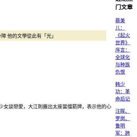
门文章
蔡美
儿：
《起火
障 他的文學從此有「光」
世界》
序言：
全球化
与种族
仇恨
韩少
功：革
命后记
少女談戀愛，大江則搬出太座當擋箭牌，表示他的心
汪晖、
罗岗、
鲁明
军：跨