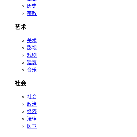
历史
宗教
艺术
美术
影视
戏剧
建筑
音乐
社会
社会
政治
经济
法律
医卫