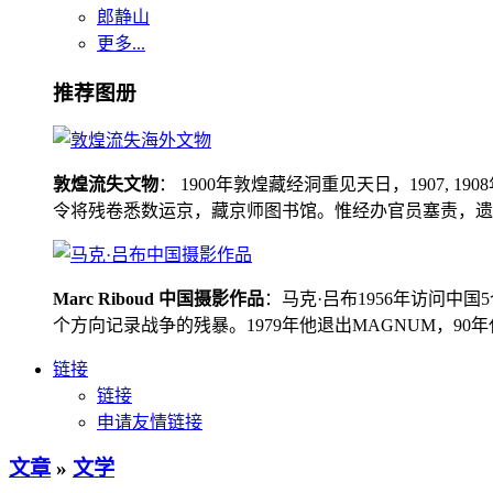
郎静山
更多...
推荐图册
敦煌流失文物
： 1900年敦煌藏经洞重见天日，1907
令将残卷悉数运京，藏京师图书馆。惟经办官员塞责，遗书留在
Marc Riboud 中国摄影作品
：马克·吕布1956年访问
个方向记录战争的残暴。1979年他退出MAGNUM，9
链接
链接
申请友情链接
文章
»
文学