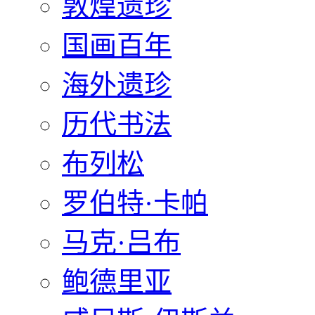
敦煌遗珍
国画百年
海外遗珍
历代书法
布列松
罗伯特·卡帕
马克·吕布
鲍德里亚