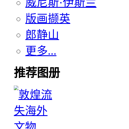
威尼斯·伊斯兰
版画撷英
郎静山
更多...
推荐图册