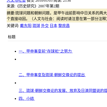
人文与社会
提交
2010/01/03
阅读:
2154
来源:
《历史研究》2007年第2期
摘要:
琉球问题和朝鲜问题，是甲午战前影响中日关系的两大
个直接动因。（人文与社会：阅读时请注意在第一部分注释
关键词:
戴东阳
琉球
外交
日本
黎庶昌
标题
一、甲申事变前"存球祀"之努力
二、甲申事变及琉球·朝鲜交换论的提出
三、琉球·朝鲜交换论的发展、放弃及日清同盟说的
四、小结