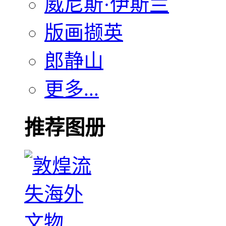
威尼斯·伊斯兰
版画撷英
郎静山
更多...
推荐图册