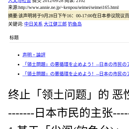
人文与社会
提交
2012/09/28
阅读:
2102
来源:
http://www.annie.ne.jp/~kenpou/seimei/seimei165.html
摘要:
该声明将于9月28日下午16：00-17:00在日本参议院
关键词:
中日关系
大江健三郎
钓鱼岛
标题
声明・論評
「領土問題」の悪循環を止めよう！--日本の市民の
「領土問題」の悪循環を止めよう！--日本の市民のア
终止「领土问题」的 恶
-------日本市民的主张-----