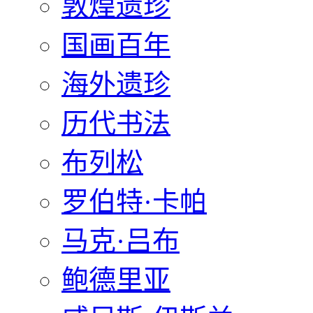
敦煌遗珍
国画百年
海外遗珍
历代书法
布列松
罗伯特·卡帕
马克·吕布
鲍德里亚