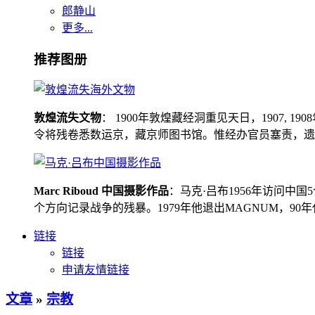
郎静山
更多...
推荐图册
敦煌流失文物
： 1900年敦煌藏经洞重见天日，1907
令将残卷悉数运京，藏京师图书馆。惟经办官员塞责，遗书留在
Marc Riboud 中国摄影作品
：马克·吕布1956年访问
个方向记录战争的残暴。1979年他退出MAGNUM，9
链接
链接
申请友情链接
文章
»
宗教