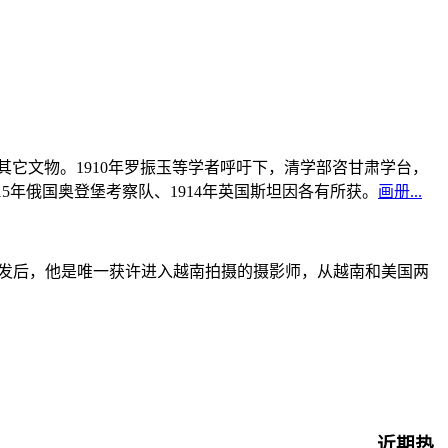
书及其它文物。1910年罗振玉等学者呼吁下，清学部咨甘肃学台，
915年俄国奥登堡考察队、1914年英国斯坦因各有所获。
画册...
战爆发后，他是唯一获许进入越南拍摄的摄影师，从越南和美国两
近期热