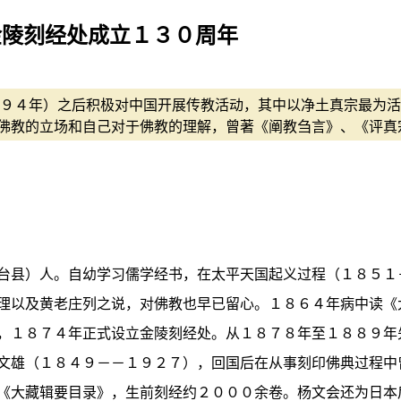
金陵刻经处成立１３０周年
９４年）之后积极对中国开展传教活动，其中以净土真宗最为活
佛教的立场和自己对于佛教的理解，曾著《阐教刍言》、《评真
台县）人。自幼学习儒学经书，在太平天国起义过程（１８５１
理以及黄老庄列之说，对佛教也早已留心。１８６４年病中读《
，１８７４年正式设立金陵刻经处。从１８７８年至１８８９年
文雄（１８４９－－１９２７），回国后在从事刻印佛典过程中
《大藏辑要目录》，生前刻经约２０００余卷。杨文会还为日本