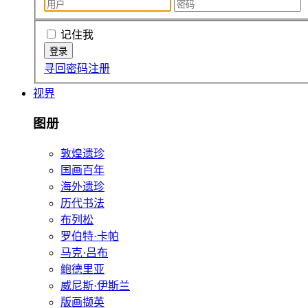
记住我
寻回密码
注册
视界
图册
敦煌遗珍
国画百年
海外遗珍
历代书法
布列松
罗伯特·卡帕
马克·吕布
鲍德里亚
威尼斯·伊斯兰
版画撷英