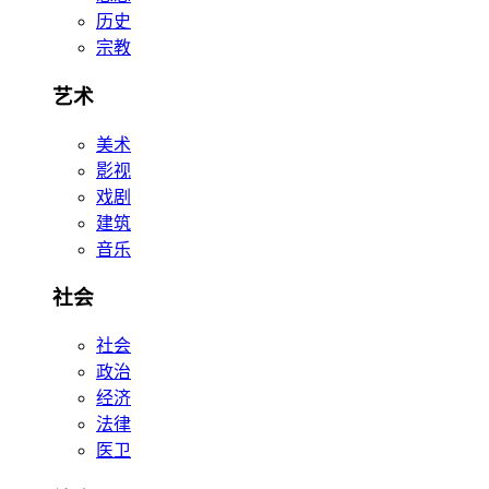
历史
宗教
艺术
美术
影视
戏剧
建筑
音乐
社会
社会
政治
经济
法律
医卫