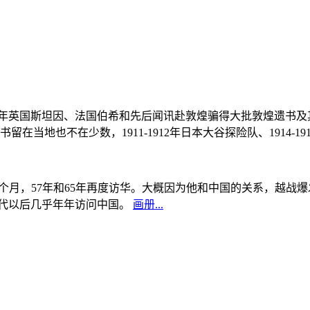
, 1908年英国斯坦因、法国伯希和先后闻讯赴敦煌骗得大批敦煌遗
当地也不在少数，1911-1912年日本大谷探险队、1914-1
中国5个月，57年和65年再度访华。大概因为他和中国的关系，越
0年代以后几乎年年访问中国。
画册...