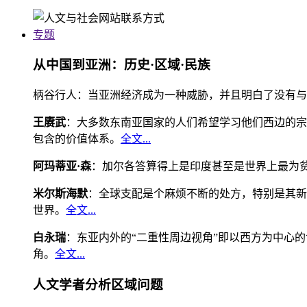
专题
从中国到亚洲：历史·区域·民族
柄谷行人：当亚洲经济成为一种威胁，并且明白了没有与
王赓武
：大多数东南亚国家的人们希望学习他们西边的宗
包含的价值体系。
全文...
阿玛蒂亚·森
：加尔各答算得上是印度甚至是世界上最为
米尔斯海默
：全球支配是个麻烦不断的处方，特别是其新
世界。
全文...
白永瑞
：东亚内外的“二重性周边视角”即以西方为中心
角。
全文...
人文学者分析区域问题