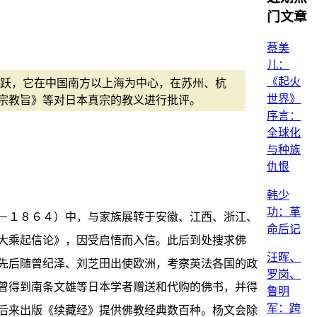
门文章
蔡美
儿：
《起火
跃，它在中国南方以上海为中心，在苏州、杭
世界》
宗教旨》等对日本真宗的教义进行批评。
序言：
全球化
与种族
仇恨
韩少
功：革
－１８６４）中，与家族展转于安徽、江西、浙江、
命后记
大乘起信论》，因受启悟而入信。此后到处搜求佛
汪晖、
先后随曾纪泽、刘芝田出使欧洲，考察英法各国的政
罗岗、
曾得到南条文雄等日本学者赠送和代购的佛书，并得
鲁明
军：跨
后来出版《续藏经》提供佛教经典数百种。杨文会除