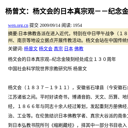
杨曾文：杨文会的日本真宗观－－纪念
wen.org.cn
提交
2009/09/14
阅读:
1954
摘要:
日本佛教各派在进入近代，特别在中日甲午战争（１８
州、南京等地设立据点开展传教活动。杨文会站在中国传统
关键词:
杨曾文
杨文会
真宗
日本
佛教
杨文会的日本真宗观--纪念金陵刻经处成立１３０周年
中国社会科学院世界宗教研究所 杨曾文
杨文会（１８３７－１９１１），安徽省石埭县（今安徽石
江苏诸省之间。平时好读奇书，博通音韵、天文、历算、地
经，１８６６年与同志十余人经过筹划，发起重刻方册佛经
治、工业等。在伦敦结识日本佛教学者、真宗大谷派的南条
到日本弘教书院所刊《缩刷藏经》，择其中一部分书目收入