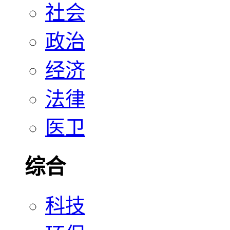
社会
政治
经济
法律
医卫
综合
科技