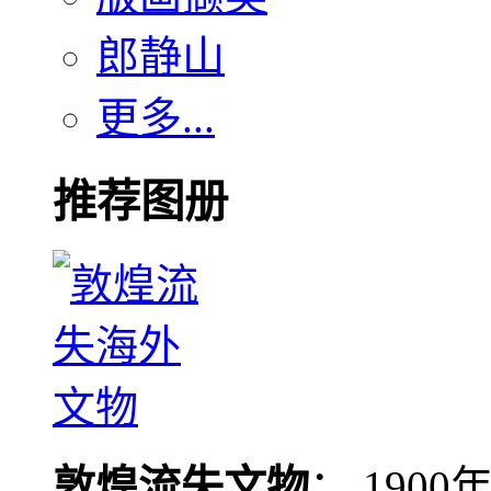
郎静山
更多...
推荐图册
敦煌流失文物
： 190