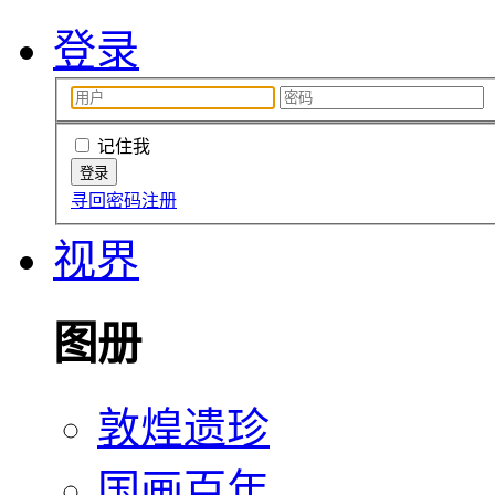
登录
记住我
寻回密码
注册
视界
图册
敦煌遗珍
国画百年