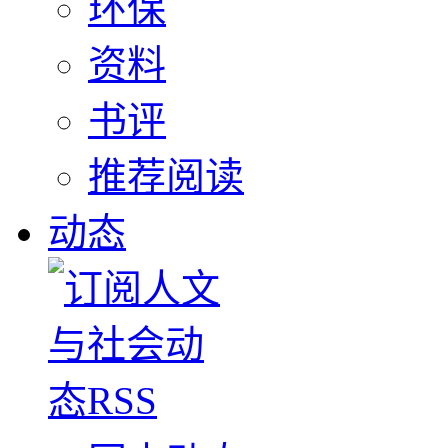
环保
资料
书评
推荐阅读
动态