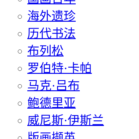
海外遗珍
历代书法
布列松
罗伯特·卡帕
马克·吕布
鲍德里亚
威尼斯·伊斯兰
版画撷英