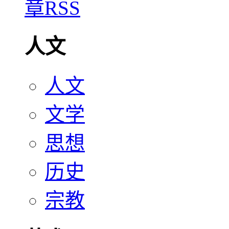
人文
人文
文学
思想
历史
宗教