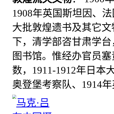
1908年英国斯坦因、
大批敦煌遗书及其它文物
下，清学部咨甘肃学台
图书馆。惟经办官员塞
数，1911-1912年日本
奥登堡考察队、1914