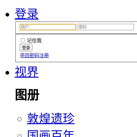
登录
记住我
寻回密码
注册
视界
图册
敦煌遗珍
国画百年