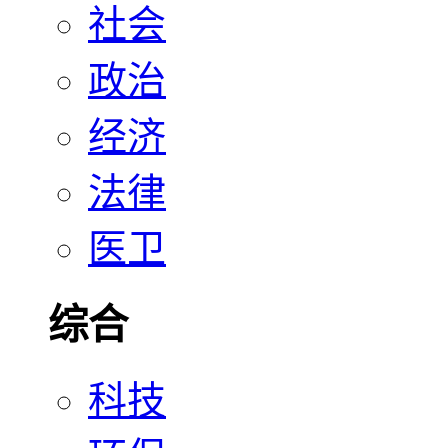
社会
政治
经济
法律
医卫
综合
科技