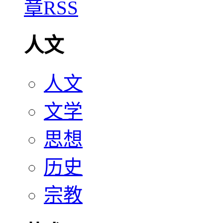
人文
人文
文学
思想
历史
宗教