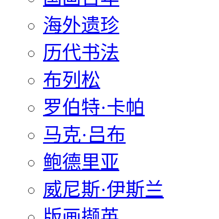
海外遗珍
历代书法
布列松
罗伯特·卡帕
马克·吕布
鲍德里亚
威尼斯·伊斯兰
版画撷英