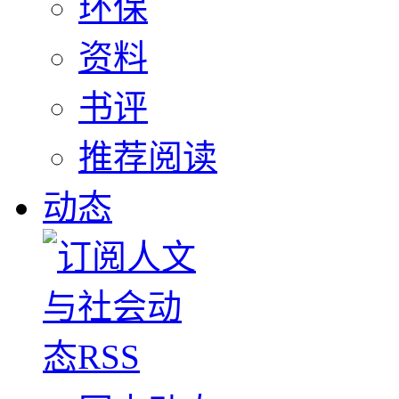
环保
资料
书评
推荐阅读
动态