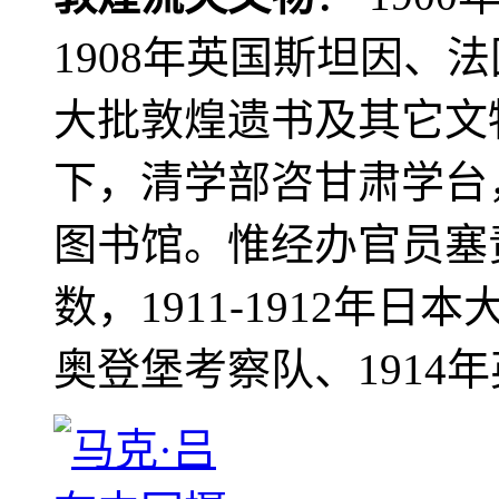
1908年英国斯坦因、
大批敦煌遗书及其它文物
下，清学部咨甘肃学台
图书馆。惟经办官员塞
数，1911-1912年日本
奥登堡考察队、1914