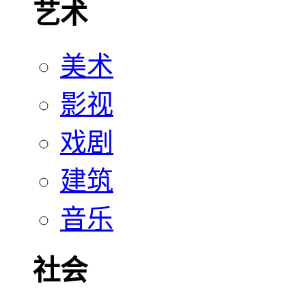
艺术
美术
影视
戏剧
建筑
音乐
社会