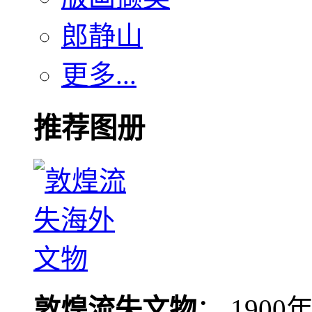
郎静山
更多...
推荐图册
敦煌流失文物
： 190