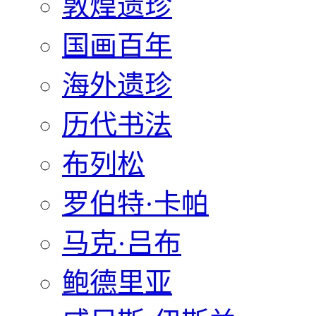
敦煌遗珍
国画百年
海外遗珍
历代书法
布列松
罗伯特·卡帕
马克·吕布
鲍德里亚