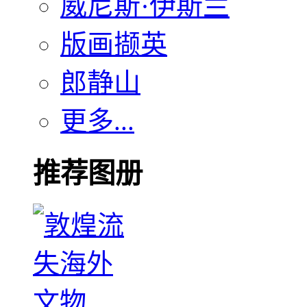
威尼斯·伊斯兰
版画撷英
郎静山
更多...
推荐图册