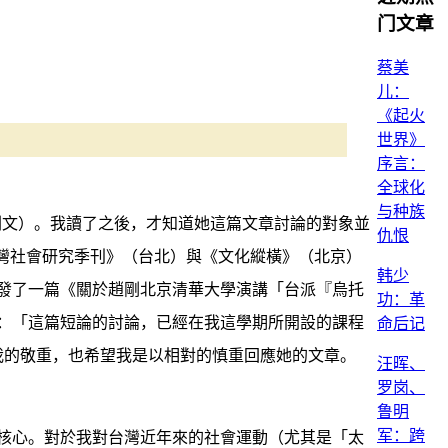
门文章
蔡美
儿：
《起火
世界》
序言：
全球化
与种族
劉文）。我讀了之後，才知道她這篇文章討論的對象並
仇恨
台灣社會研究季刊》（台北）與《文化縱橫》（北京）
韩少
發了一篇《關於趙剛北京清華大學演講「台派『烏托
功：革
：「這篇短論的討論，已經在我這學期所開設的課程
命后记
達我的敬重，也希望我是以相對的慎重回應她的文章。
汪晖、
罗岗、
鲁明
军：跨
核心。對於我對台灣近年來的社會運動（尤其是「太