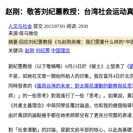
赵刚：敬答刘纪蕙教授：台湾社会运动
人文与社会
提交
2015/07/01
阅读:
2930
来源:
保马微信
摘要:
回应刘纪蕙教授《与赵刚商榷：我们需要什么样的“中
关键词:
赵刚
刘纪蕙
中国理念
劉紀蕙教授（以下敬稱略）6月23日於《破土》上發表了《
不是，如她在文章一開始所給人的印象，我在當月4日於北
同時發表的《
風雨台灣的未來：對太陽花運動的觀察與反思
邦』」的一些思考》對我進行了一些「思考」。如果說，黃
《共產主義理念》中與同學反覆討論過，也和我的幾個指導學
由於黃謬的論點幾乎都在她老師那兒有了更充分完整的表達
對「社會運動」的討論，是劉文前半部的核心，以此為基礎