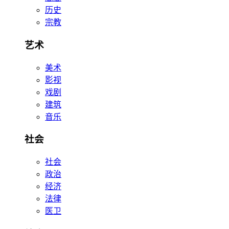
历史
宗教
艺术
美术
影视
戏剧
建筑
音乐
社会
社会
政治
经济
法律
医卫