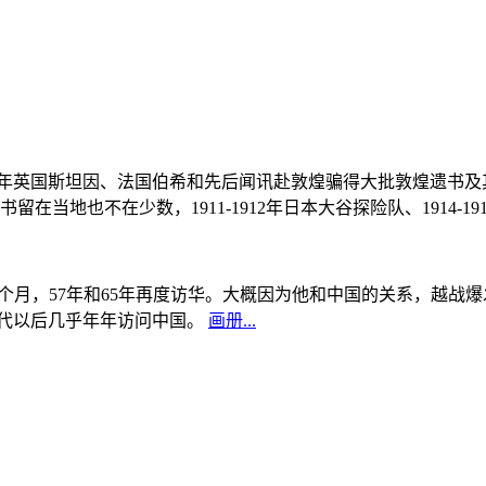
, 1908年英国斯坦因、法国伯希和先后闻讯赴敦煌骗得大批敦煌遗
当地也不在少数，1911-1912年日本大谷探险队、1914-1
中国5个月，57年和65年再度访华。大概因为他和中国的关系，越
0年代以后几乎年年访问中国。
画册...