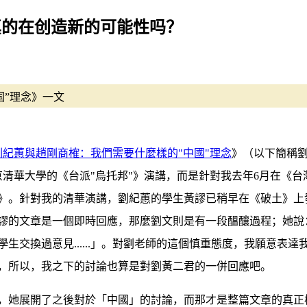
真的在创造新的可能性吗？
国”理念》一文
劉紀蕙與趙剛商榷：我們需要什麼樣的"中國"理念
》（以下簡稱
京清華大學的《台派"烏托邦"》演講，而是針對我去年6月在《
》。針對我的清華演講，劉紀蕙的學生黃謬已稍早在《破土》上
謬的文章是一個即時回應，那麼劉文則是有一段醞釀過程；她說
生交換過意見......」。對劉老師的這個慎重態度，我願意表
，所以，我之下的討論也算是對劉黃二君的一併回應吧。
，她展開了之後對於「中國」的討論，而那才是整篇文章的真正