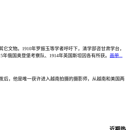
书及其它文物。1910年罗振玉等学者呼吁下，清学部咨甘肃学台，
915年俄国奥登堡考察队、1914年英国斯坦因各有所获。
画册...
战爆发后，他是唯一获许进入越南拍摄的摄影师，从越南和美国两
近期热