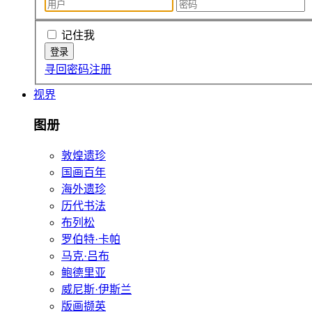
记住我
寻回密码
注册
视界
图册
敦煌遗珍
国画百年
海外遗珍
历代书法
布列松
罗伯特·卡帕
马克·吕布
鲍德里亚
威尼斯·伊斯兰
版画撷英