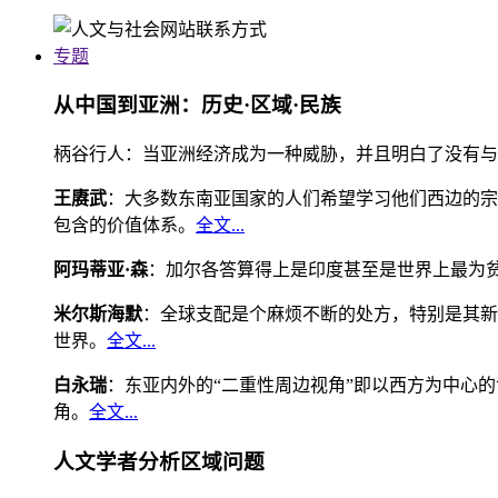
专题
从中国到亚洲：历史·区域·民族
柄谷行人：当亚洲经济成为一种威胁，并且明白了没有与
王赓武
：大多数东南亚国家的人们希望学习他们西边的宗
包含的价值体系。
全文...
阿玛蒂亚·森
：加尔各答算得上是印度甚至是世界上最为
米尔斯海默
：全球支配是个麻烦不断的处方，特别是其新
世界。
全文...
白永瑞
：东亚内外的“二重性周边视角”即以西方为中心
角。
全文...
人文学者分析区域问题