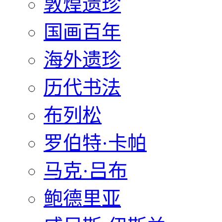
敦煌遗珍
国画百年
海外遗珍
历代书法
布列松
罗伯特·卡帕
马克·吕布
鲍德里亚