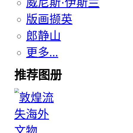
威尼斯·伊斯兰
版画撷英
郎静山
更多...
推荐图册