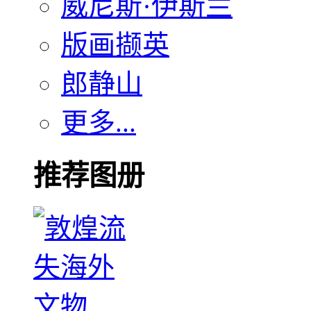
威尼斯·伊斯兰
版画撷英
郎静山
更多...
推荐图册