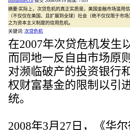
humanities.cn
提交
2008/09/19
阅读:
7105
摘要:
实际上，次贷危机的真正实质是，美国金融市场滥用信
（不仅仅在美国、且扩展到全球）社会（绝不仅仅限于市场）信用
之为资本主义制度的信用危机。
关键词:
次贷危机
在2007年次贷危机发
而同地一反自由市场原
对濒临破产的投资银行
权财富基金的限制以引
统。
2008年3月27日，《