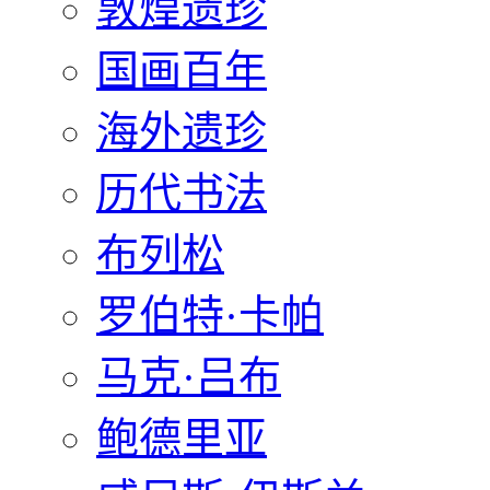
敦煌遗珍
国画百年
海外遗珍
历代书法
布列松
罗伯特·卡帕
马克·吕布
鲍德里亚