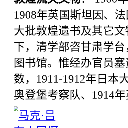
1908年英国斯坦因、
大批敦煌遗书及其它文物
下，清学部咨甘肃学台
图书馆。惟经办官员塞
数，1911-1912年日本
奥登堡考察队、1914