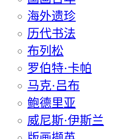
海外遗珍
历代书法
布列松
罗伯特·卡帕
马克·吕布
鲍德里亚
威尼斯·伊斯兰
版画撷英