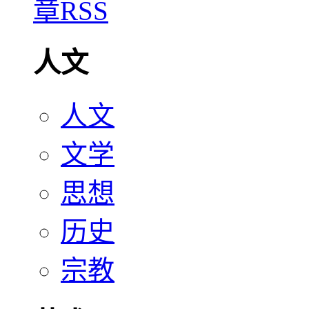
人文
人文
文学
思想
历史
宗教