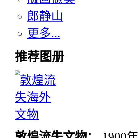
郎静山
更多...
推荐图册
敦煌流失文物
： 190