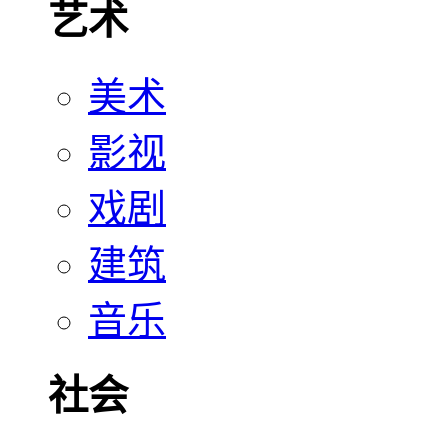
艺术
美术
影视
戏剧
建筑
音乐
社会