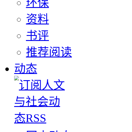
环保
资料
书评
推荐阅读
动态