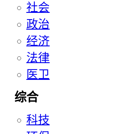
社会
政治
经济
法律
医卫
综合
科技