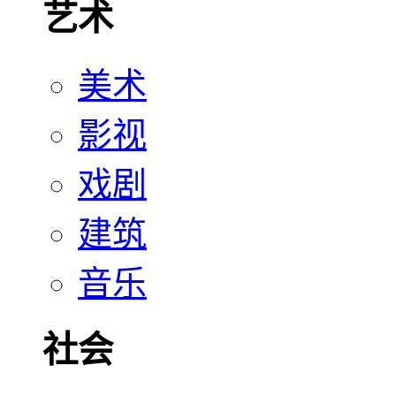
艺术
美术
影视
戏剧
建筑
音乐
社会