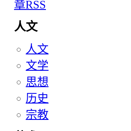
人文
人文
文学
思想
历史
宗教