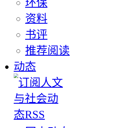
环保
资料
书评
推荐阅读
动态