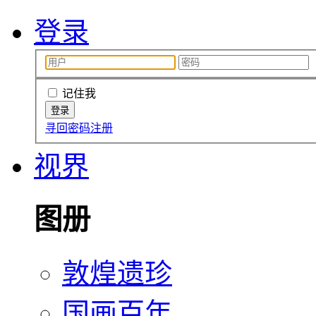
登录
记住我
寻回密码
注册
视界
图册
敦煌遗珍
国画百年