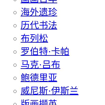
海外遗珍
历代书法
布列松
罗伯特·卡帕
马克·吕布
鲍德里亚
威尼斯·伊斯兰
版画撷英