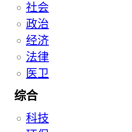
社会
政治
经济
法律
医卫
综合
科技