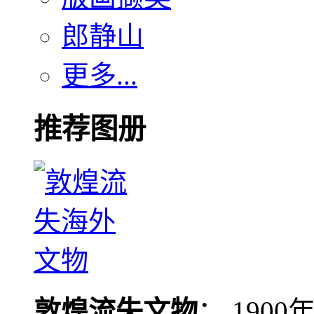
郎静山
更多...
推荐图册
敦煌流失文物
： 190