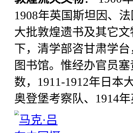
1908年英国斯坦因、
大批敦煌遗书及其它文物
下，清学部咨甘肃学台
图书馆。惟经办官员塞
数，1911-1912年日本
奥登堡考察队、1914