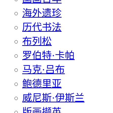
海外遗珍
历代书法
布列松
罗伯特·卡帕
马克·吕布
鲍德里亚
威尼斯·伊斯兰
版画撷英