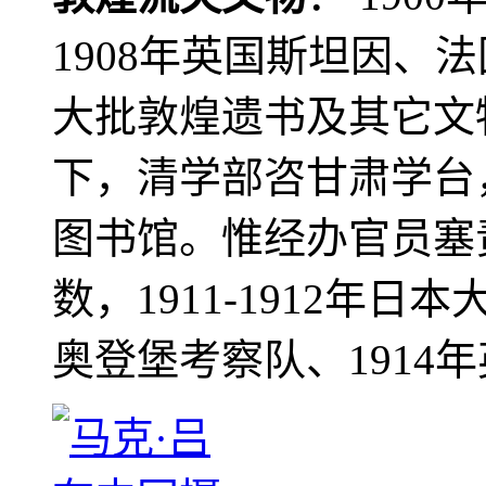
1908年英国斯坦因、
大批敦煌遗书及其它文物
下，清学部咨甘肃学台
图书馆。惟经办官员塞
数，1911-1912年日本
奥登堡考察队、1914