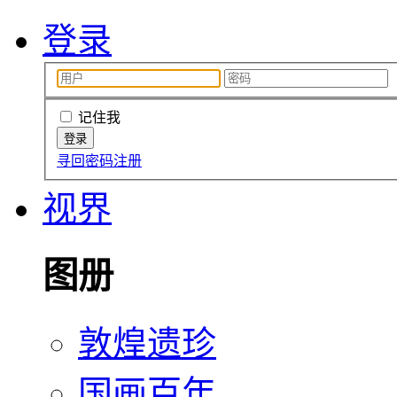
登录
记住我
寻回密码
注册
视界
图册
敦煌遗珍
国画百年