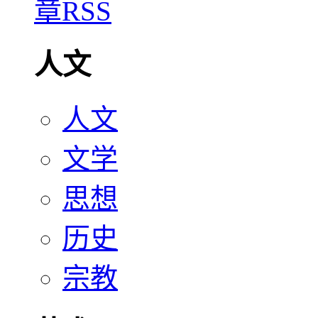
人文
人文
文学
思想
历史
宗教