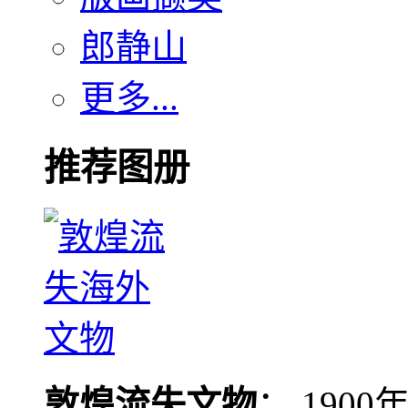
郎静山
更多...
推荐图册
敦煌流失文物
： 190