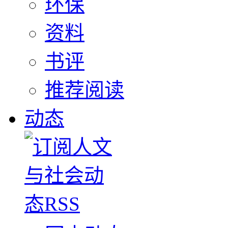
环保
资料
书评
推荐阅读
动态