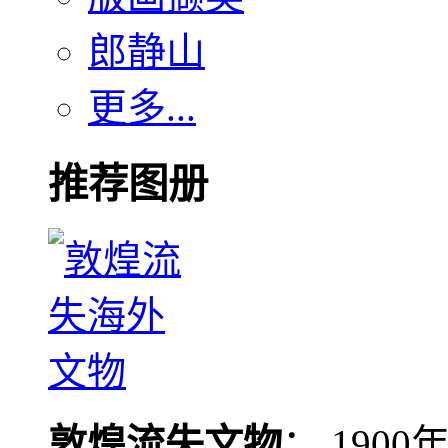
郎静山
更多...
推荐图册
敦煌流失文物
： 190