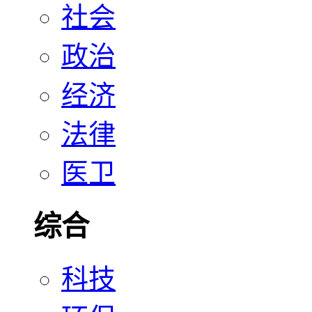
社会
政治
经济
法律
医卫
综合
科技