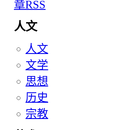
人文
人文
文学
思想
历史
宗教