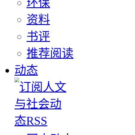
环保
资料
书评
推荐阅读
动态