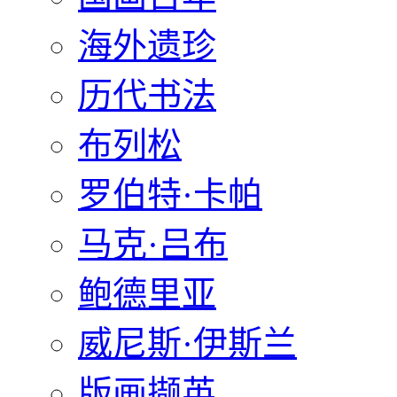
海外遗珍
历代书法
布列松
罗伯特·卡帕
马克·吕布
鲍德里亚
威尼斯·伊斯兰
版画撷英