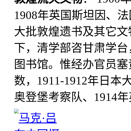
1908年英国斯坦因、
大批敦煌遗书及其它文物
下，清学部咨甘肃学台
图书馆。惟经办官员塞
数，1911-1912年日本
奥登堡考察队、1914