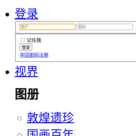
登录
记住我
寻回密码
注册
视界
图册
敦煌遗珍
国画百年