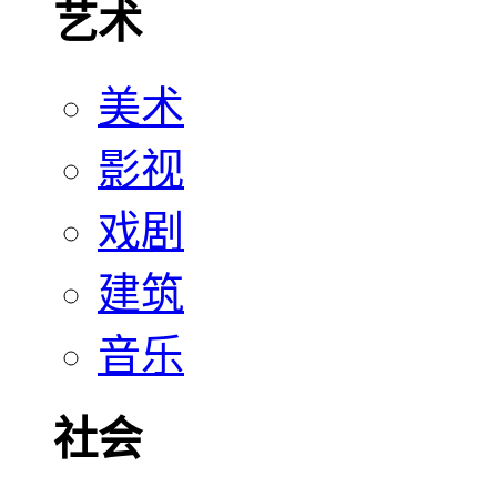
艺术
美术
影视
戏剧
建筑
音乐
社会