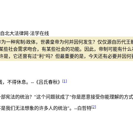
来自北大法律网·法学在线
为一种宪制/政体，世袭皇帝为何并因何发生？仅仅源自历代王朝
某些社会需求吻合，有某些社会的功能。因此，帝制可能有什么
许是，它还曾有过"利"吗？但最重要的是，今天还有必要并因何
[1]
，不得休息。--《吕氏春秋》
部宪法的统治？"这个问题就成了"你是愿意接受你能理解的方式
[2]
是我们无法想象的许多人的统治"。--白哲特