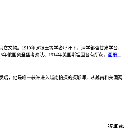
书及其它文物。1910年罗振玉等学者呼吁下，清学部咨甘肃学台，
915年俄国奥登堡考察队、1914年英国斯坦因各有所获。
画册...
战爆发后，他是唯一获许进入越南拍摄的摄影师，从越南和美国两
近期热