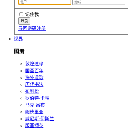
记住我
寻回密码
注册
视界
图册
敦煌遗珍
国画百年
海外遗珍
历代书法
布列松
罗伯特·卡帕
马克·吕布
鲍德里亚
威尼斯·伊斯兰
版画撷英