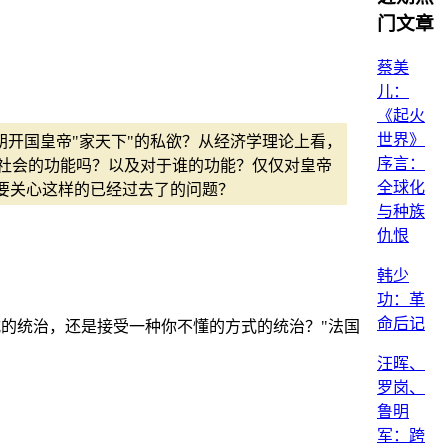
门文章
蔡美
儿：
《起火
世界》
开国皇帝"家天下"的私欲？从经济学理论上看，
序言：
社会的功能吗？以及对于谁的功能？仅仅对皇帝
全球化
要关心这样的已经过去了的问题？
与种族
仇恨
韩少
功：革
命后记
的统治，还是接受一种你不懂的方式的统治？"法国
汪晖、
罗岗、
鲁明
军：跨