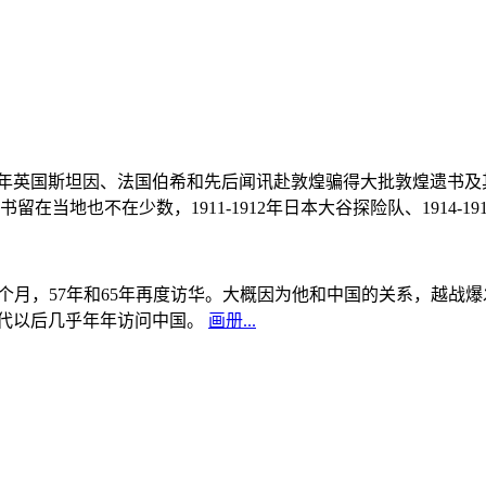
, 1908年英国斯坦因、法国伯希和先后闻讯赴敦煌骗得大批敦煌遗
当地也不在少数，1911-1912年日本大谷探险队、1914-1
中国5个月，57年和65年再度访华。大概因为他和中国的关系，越
0年代以后几乎年年访问中国。
画册...