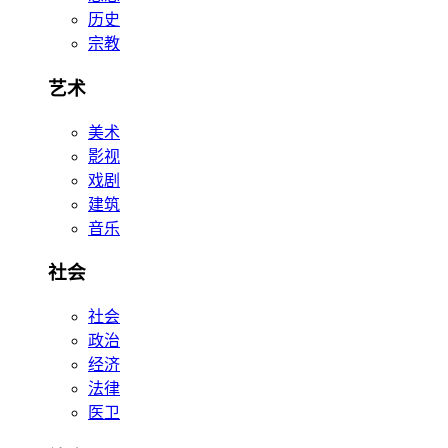
历史
宗教
艺术
美术
影视
戏剧
建筑
音乐
社会
社会
政治
经济
法律
医卫