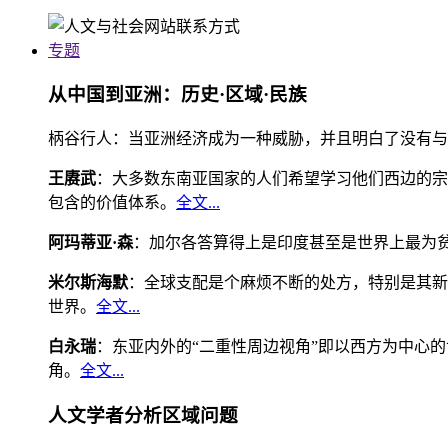
专题
从中国到亚洲：历史·区域·民族
柄谷行人：当亚洲经济成为一种威胁，并且明白了没有与
王赓武
：大多数东南亚国家的人们希望学习他们西边的宗
包含的价值体系。
全文...
阿玛蒂亚·森
：加尔各答算得上是印度甚至是世界上最为
米尔斯海默
：全球支配是个麻烦不断的处方，特别是其新
世界。
全文...
白永瑞
：东亚内外的“二重性周边视角”即以西方为中心
角。
全文...
人文学者分析区域问题