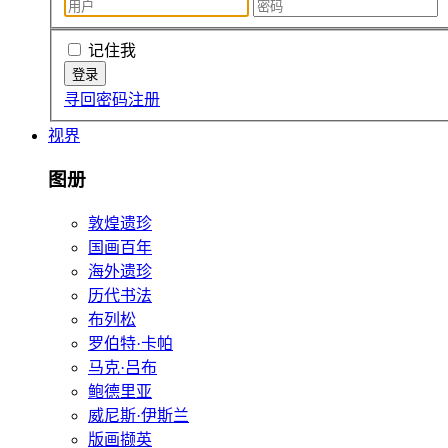
记住我
寻回密码
注册
视界
图册
敦煌遗珍
国画百年
海外遗珍
历代书法
布列松
罗伯特·卡帕
马克·吕布
鲍德里亚
威尼斯·伊斯兰
版画撷英