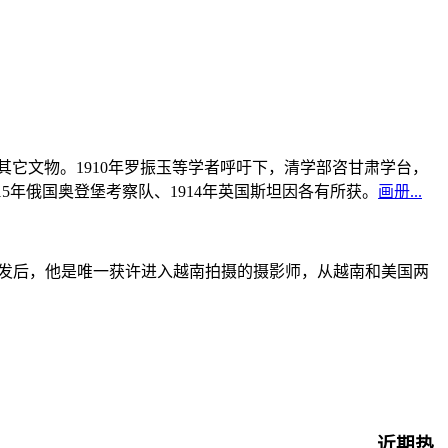
书及其它文物。1910年罗振玉等学者呼吁下，清学部咨甘肃学台，
915年俄国奥登堡考察队、1914年英国斯坦因各有所获。
画册...
战爆发后，他是唯一获许进入越南拍摄的摄影师，从越南和美国两
近期热