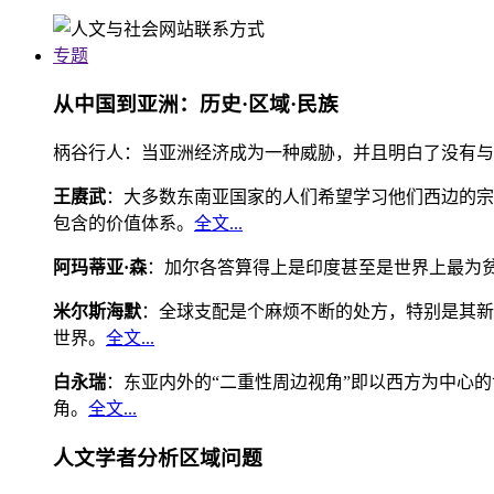
专题
从中国到亚洲：历史·区域·民族
柄谷行人：当亚洲经济成为一种威胁，并且明白了没有与
王赓武
：大多数东南亚国家的人们希望学习他们西边的宗
包含的价值体系。
全文...
阿玛蒂亚·森
：加尔各答算得上是印度甚至是世界上最为
米尔斯海默
：全球支配是个麻烦不断的处方，特别是其新
世界。
全文...
白永瑞
：东亚内外的“二重性周边视角”即以西方为中心
角。
全文...
人文学者分析区域问题