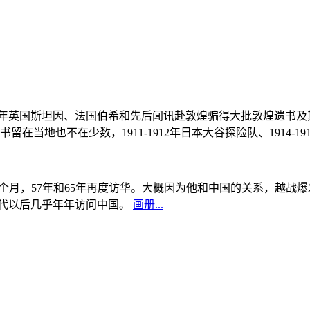
, 1908年英国斯坦因、法国伯希和先后闻讯赴敦煌骗得大批敦煌遗
当地也不在少数，1911-1912年日本大谷探险队、1914-1
中国5个月，57年和65年再度访华。大概因为他和中国的关系，越
0年代以后几乎年年访问中国。
画册...