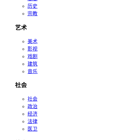
历史
宗教
艺术
美术
影视
戏剧
建筑
音乐
社会
社会
政治
经济
法律
医卫