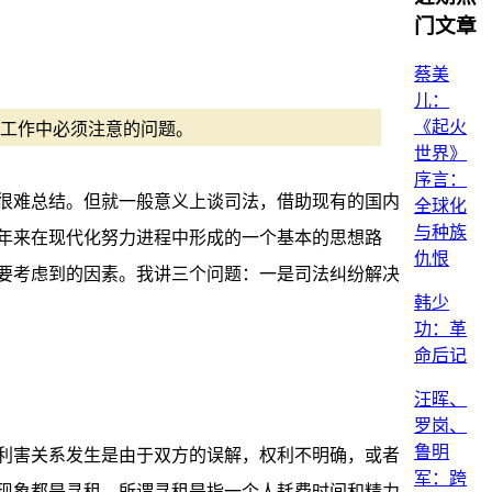
门文章
蔡美
儿：
《起火
工作中必须注意的问题。
世界》
序言：
很难总结。但就一般意义上谈司法，借助现有的国内
全球化
与种族
年来在现代化努力进程中形成的一个基本的思想路
仇恨
要考虑到的因素。我讲三个问题：一是司法纠纷解决
韩少
功：革
命后记
汪晖、
罗岗、
鲁明
利害关系发生是由于双方的误解，权利不明确，或者
军：跨
现象都是寻租。所谓寻租是指一个人耗费时间和精力