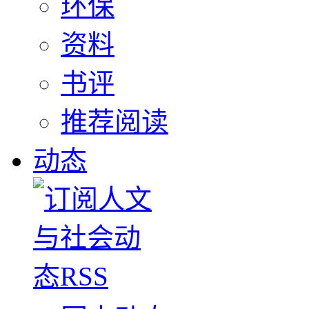
环保
资料
书评
推荐阅读
动态