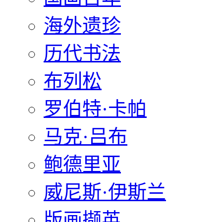
海外遗珍
历代书法
布列松
罗伯特·卡帕
马克·吕布
鲍德里亚
威尼斯·伊斯兰
版画撷英