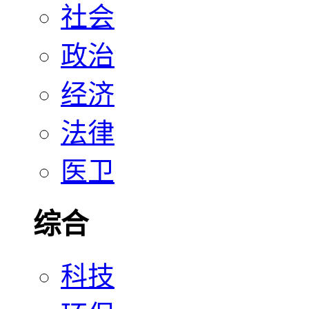
社会
政治
经济
法律
医卫
综合
科技