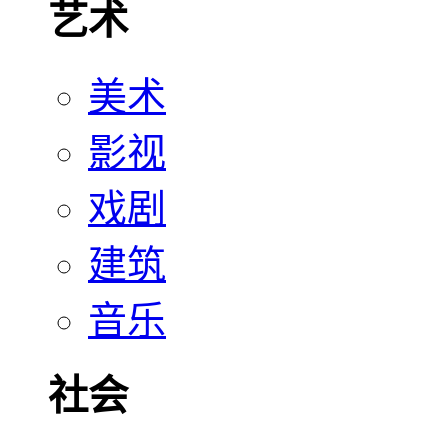
艺术
美术
影视
戏剧
建筑
音乐
社会