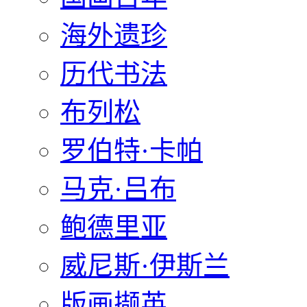
海外遗珍
历代书法
布列松
罗伯特·卡帕
马克·吕布
鲍德里亚
威尼斯·伊斯兰
版画撷英