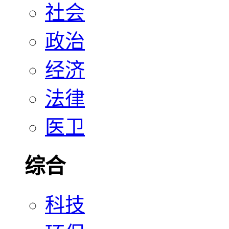
社会
政治
经济
法律
医卫
综合
科技