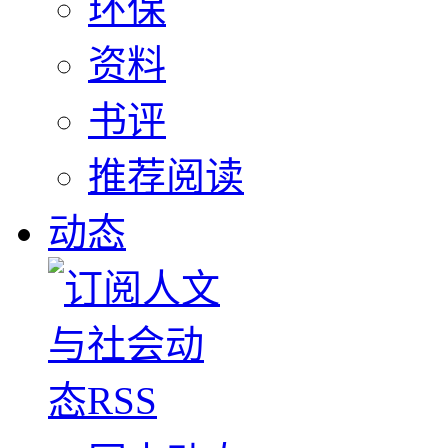
环保
资料
书评
推荐阅读
动态