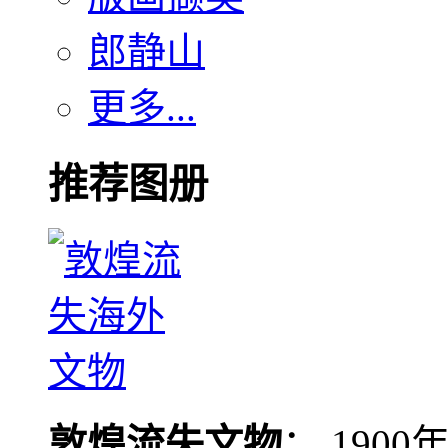
郎静山
更多...
推荐图册
敦煌流失文物
： 190