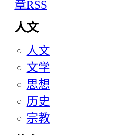
人文
人文
文学
思想
历史
宗教