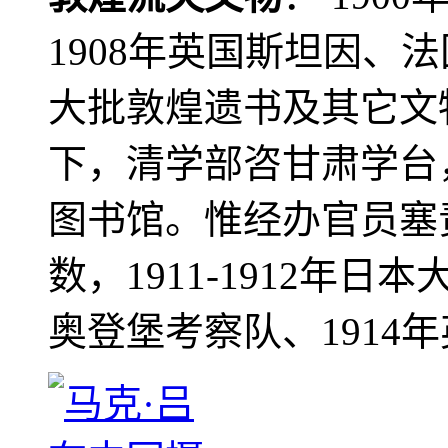
1908年英国斯坦因、
大批敦煌遗书及其它文物
下，清学部咨甘肃学台
图书馆。惟经办官员塞
数，1911-1912年日本
奥登堡考察队、1914