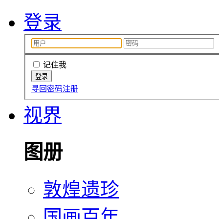
登录
记住我
寻回密码
注册
视界
图册
敦煌遗珍
国画百年