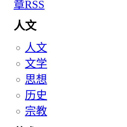
人文
人文
文学
思想
历史
宗教