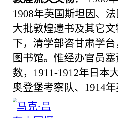
1908年英国斯坦因、
大批敦煌遗书及其它文物
下，清学部咨甘肃学台
图书馆。惟经办官员塞
数，1911-1912年日本
奥登堡考察队、1914