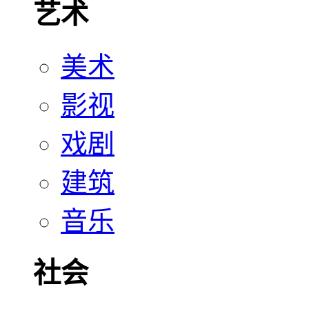
艺术
美术
影视
戏剧
建筑
音乐
社会