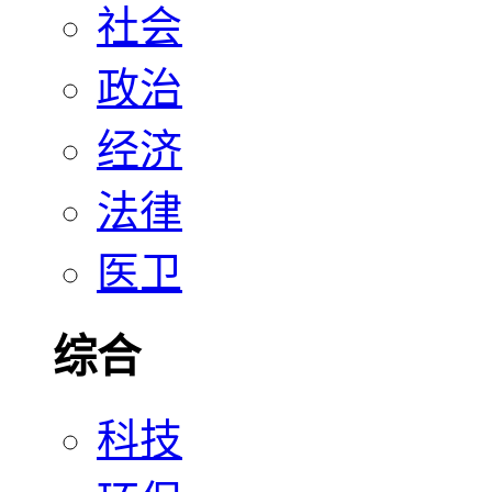
社会
政治
经济
法律
医卫
综合
科技