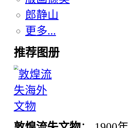
郎静山
更多...
推荐图册
敦煌流失文物
： 190