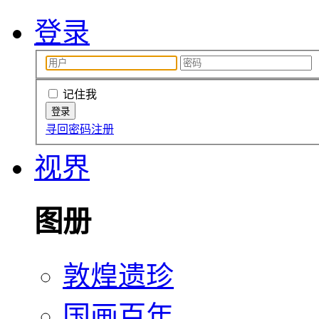
登录
记住我
寻回密码
注册
视界
图册
敦煌遗珍
国画百年