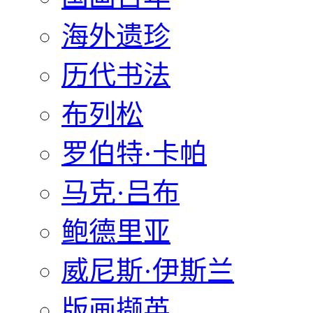
海外遗珍
历代书法
布列松
罗伯特·卡帕
马克·吕布
鲍德里亚
威尼斯·伊斯兰
版画撷英