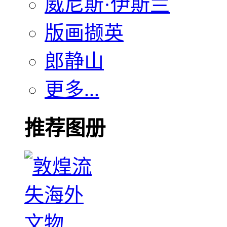
威尼斯·伊斯兰
版画撷英
郎静山
更多...
推荐图册