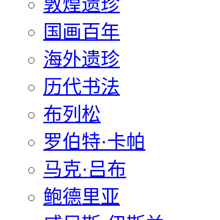
敦煌遗珍
国画百年
海外遗珍
历代书法
布列松
罗伯特·卡帕
马克·吕布
鲍德里亚