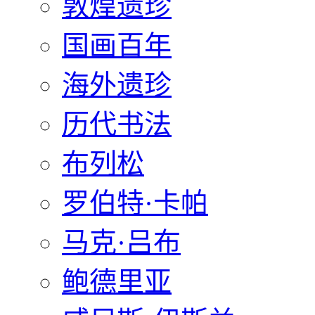
敦煌遗珍
国画百年
海外遗珍
历代书法
布列松
罗伯特·卡帕
马克·吕布
鲍德里亚