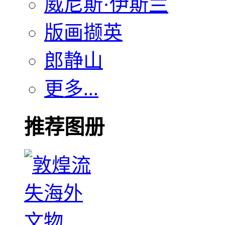
威尼斯·伊斯兰
版画撷英
郎静山
更多...
推荐图册